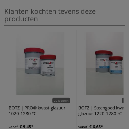
Klanten kochten tevens deze
producten
20 kleuren
23 
BOTZ | PRO® kwast-glazuur
BOTZ | Steengoed kwast-
1020-1280 °C
glazuur 1220-1280 °C
€ 9,45
€ 6,65
vanaf
vanaf