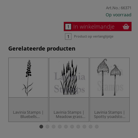
Art.No.:
66371
Op voorraad
In winkelmandje
Product op verlanglijstje
Gerelateerde producten
Lavinia Stamps |
Lavinia Stamps |
Lavinia Stamps |
L
Bluebells
Meadow grass
Spotty yoadstool
motiefstempel
motiefstempel
motiefstempel —
2-set