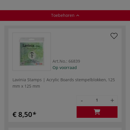
Toebehoren
Art.No.:
66839
Op voorraad
Lavinia Stamps | Acrylic Boards stempelblokken, 125
mm x 125 mm
-
+
€ 8,50