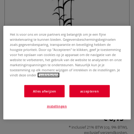
Het is voor ons en onze partners erg belangrijk om je een fijne
winkelervaring te kunnen bieden. Gegevensbeschermingsbeginselen
zoals gegevensbesparing, transparantie en beveiliging hebben de
hoogste prioriteit. Door op "Accepteren" te klikken, geef je toestemming
Lavinia Stamps | Lavender
voor het opslaan van cookies op je apparaat om de navigatie van de
motiefstempel
website te verbeteren, het gebruik van de website te analyseren en onze
marketinginspanningen te ondersteunen. Natuurlijk kun je je
toestemming op elk moment wijzigen of intrekken in de instellingen. Je
0 Beoordeling
vindt deze onder
Cookiebeleid
Meer
Alles afwijzen
accepteren
instellingen
€ 8,15
inclusief 21% BTW (cq. 9% BTW),
exclusief
verzendkosten
.