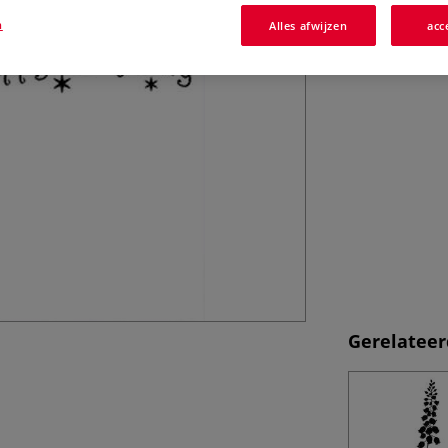
n
Alles afwijzen
acc
Gerelateer