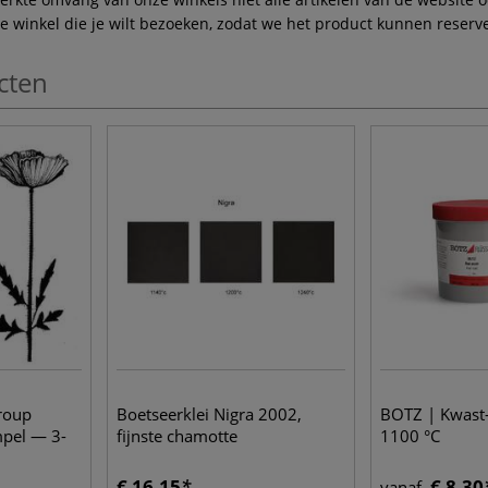
winkel die je wilt bezoeken, zodat we het product kunnen reserve
cten
roup
Boetseerklei Nigra 2002,
BOTZ | Kwast-
mpel — 3-
fijnste chamotte
1100 °C
€ 16,15
€ 8,30
vanaf