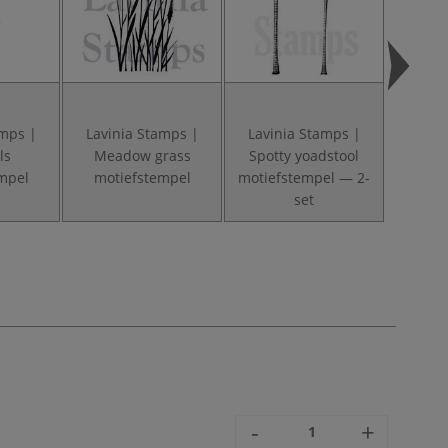
amps |
Lavinia Stamps |
Lavinia Stamps |
Lavin
ls
Meadow grass
Spotty yoadstool
Fai
mpel
motiefstempel
motiefstempel — 2-
moti
set
-
+