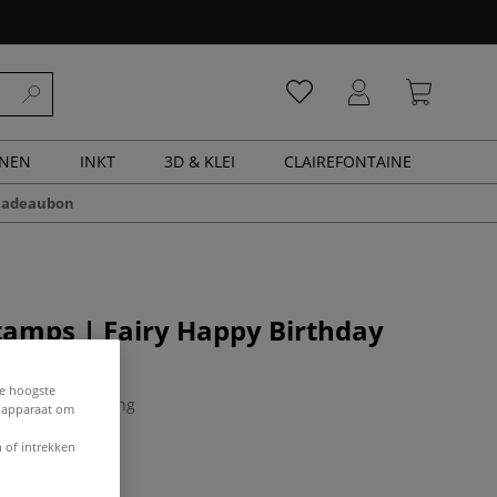
ENEN
INKT
3D & KLEI
CLAIREFONTAINE
cadeaubon
tamps | Fairy Happy Birthday
mpel
de hoogste
0 Beoordeling
e apparaat om
 of intrekken