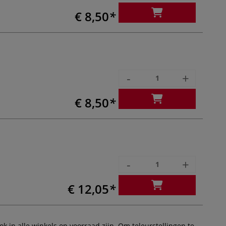
€ 8,50
-
+
€ 8,50
-
+
€ 12,05
 in alle winkels op voorraad zijn. Om teleurstellingen te