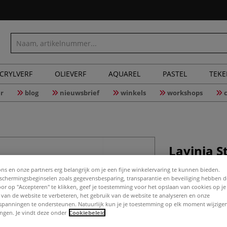
CRYLVERF
OLIEVERF
AQUAREL
PASTEL
TEK
r
blog
nieuwsbrief
winkels
workshops
Lavinia S
tekstste
ons en onze partners erg belangrijk om je een fijne winkelervaring te kunnen bieden.
chermingsbeginselen zoals gegevensbesparing, transparantie en beveiliging hebben 
Door op "Accepteren" te klikken, geef je toestemming voor het opslaan van cookies op j
 van de website te verbeteren, het gebruik van de website te analyseren en onze
Meer
spanningen te ondersteunen. Natuurlijk kun je je toestemming op elk moment wijzigen
lingen. Je vindt deze onder
Cookiebeleid