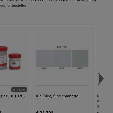
ren of bestellen.
85 kleuren
glazuur 1020-
Klei Blue, fijne chamotte
Royal Ta
aquarelp
syntheti
€ 24,20
€ 
vanaf