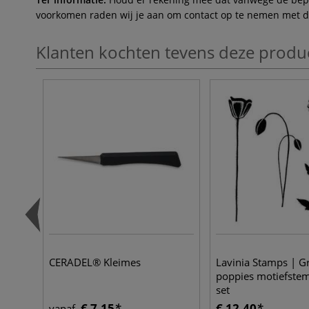
voorkomen raden wij je aan om contact op te nemen met de 
Klanten kochten tevens deze produ
CERADEL® Kleimes
Lavinia Stamps | G
poppies motiefste
set
€ 7,15
€ 12,40
vanaf