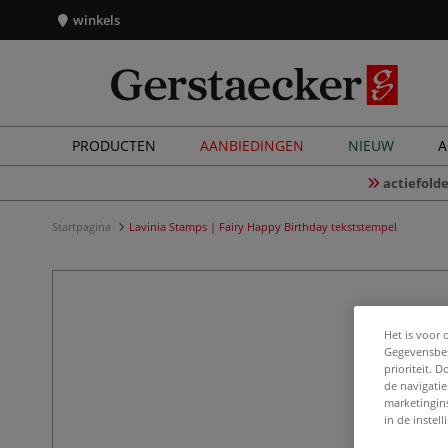
winkels
PRODUCTEN
AANBIEDINGEN
NIEUW
A
actiefolde
Startpagina
Lavinia Stamps | Fairy Happy Birthday tekststempel
Het is voor 
Gegevensbes
prioriteit. 
de navigatie
marketingin
in de instel