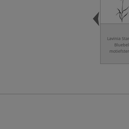
Lavinia St
Bluebel
motiefste