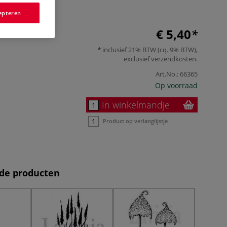
epteren
€ 5,40
inclusief 21% BTW (cq. 9% BTW),
exclusief
verzendkosten
.
Art.No.:
66365
Op voorraad
In winkelmandje
Product op verlanglijstje
de producten