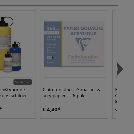
57 kleuren
io© voor de
Clairefontaine | Gouache- &
MUSEO® 
kunstschilder
acrylpapier — 6-pak
Cotton s
katoen u
geprepar
€ 4,40
€ 
vanaf