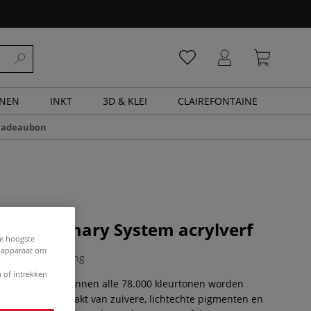
ENEN
INKT
3D & KLEI
CLAIREFONTAINE
cadeaubon
irius Primary System acrylverf
de hoogste
e apparaat om
0 Beoordeling
 of intrekken
imaire kleuren kunnen alle 78.000 kleurtonen worden
 Sirius is gemaakt van zuivere, lichtechte pigmenten en