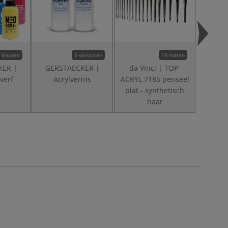
 kleuren
3 varianten
19 maten
KER |
GERSTAECKER |
da Vinci | TOP-
Hah
verf
Acrylvernis
ACRYL 7185 penseel
AC
plat - synthetisch
acr
haar
b