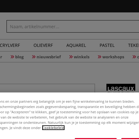
CRYLVERF
OLIEVERF
AQUAREL
PASTEL
TEK
r
blog
nieuwsbrief
winkels
workshops
Lascaux S
ons en onze partners erg belangrijk om je een fijne winkelervaring te kunnen bieden.
chermingsbeginselen zoals gegevensbesparing, transparantie en beveiliging hebben 
Door op "Accepteren" te klikken, geef je toestemming voor het opslaan van cookies op j
 van de website te verbeteren, het gebruik van de website te analyseren en onze
spanningen te ondersteunen. Natuurlijk kun je je toestemming op elk moment wijzigen
Met dit palet pr
lingen. Je vindt deze onder
Cookiebeleid
gemengd. Lascaux