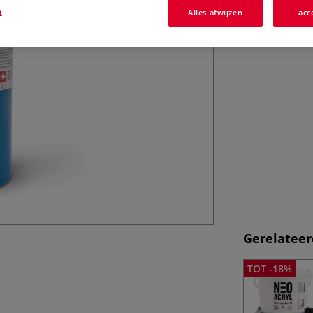
verouderingsbest
n
Alles afwijzen
acc
watervast op en 
Lascaux Sirius...
Gerelateer
TOT -18%