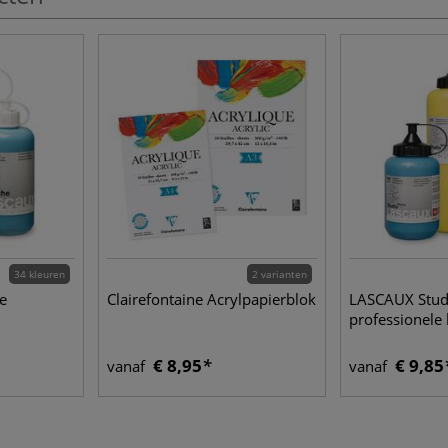
34 kleuren
2 varianten
e
Clairefontaine Acrylpapierblok
LASCAUX Stud
professionele 
€ 8,95
€ 9,85
vanaf
vanaf