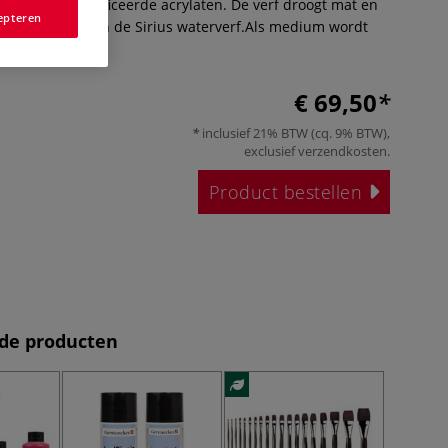
endige gemodificeerde acrylaten. De verf droogt mat en
epteren
is iets dikker dan de Sirius waterverf.Als medium wordt
Meer
€ 69,50
inclusief 21% BTW (cq. 9% BTW),
exclusief
verzendkosten
.
Product bestellen
de producten