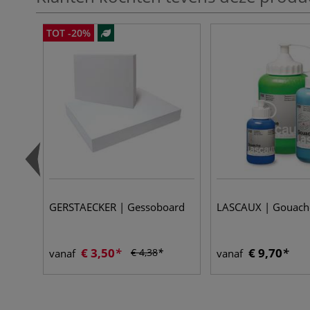
TOT -20%
GERSTAECKER | Gessoboard
LASCAUX | Gouach
€ 3,50
€ 9,70
€ 4,38
vanaf
vanaf