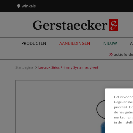
winkels
PRODUCTEN
AANBIEDINGEN
NIEUW
A
actiefolde
Startpagina
Lascaux Sirius Primary System acrylverf
Het is voor 
Gegevensbes
prioriteit. 
de navigatie
marketingin
in de instel