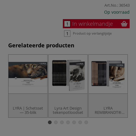
Art.No.:
36543
Op voorraad
In winkelmandje
Product op verlanglijstje
Gerelateerde producten
LYRA | Schetsset
Lyra Art Design
LYRA
L
— 35-blik
tekenpotloodset
REMBRANDT®
g
Art Specials
Tekenpotloden
Set