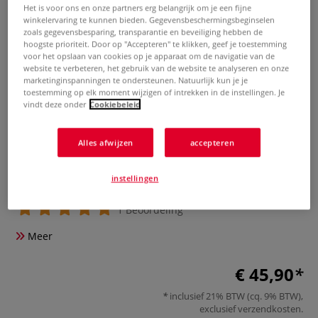
Het is voor ons en onze partners erg belangrijk om je een fijne
winkelervaring te kunnen bieden. Gegevensbeschermingsbeginselen
zoals gegevensbesparing, transparantie en beveiliging hebben de
hoogste prioriteit. Door op "Accepteren" te klikken, geef je toestemming
voor het opslaan van cookies op je apparaat om de navigatie van de
website te verbeteren, het gebruik van de website te analyseren en onze
marketinginspanningen te ondersteunen. Natuurlijk kun je je
toestemming op elk moment wijzigen of intrekken in de instellingen. Je
vindt deze onder
Cookiebeleid
Alles afwijzen
accepteren
LYRA | Schetsset bruintonen —
25-blik
instellingen
1 Beoordeling
Meer
€ 45,90
inclusief 21% BTW (cq. 9% BTW),
exclusief
verzendkosten
.