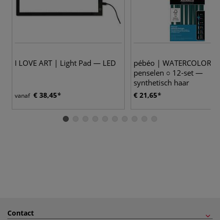
I LOVE ART | Light Pad — LED
pébéo | WATERCOLOR
penselen ○ 12-set —
synthetisch haar
€ 38,45
€ 21,65
vanaf
Contact