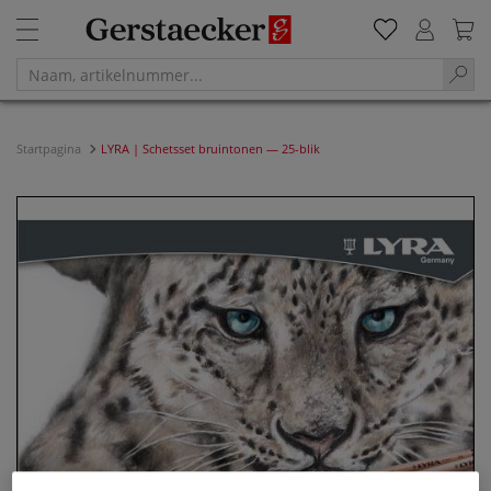
Startpagina
LYRA | Schetsset bruintonen — 25-blik