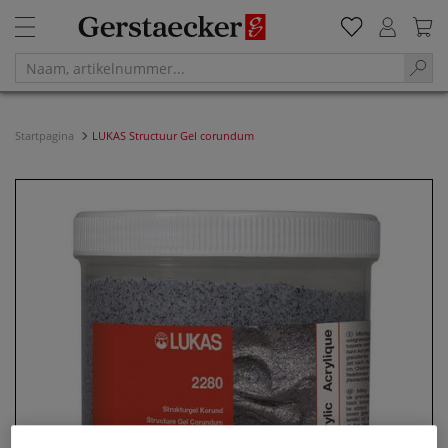
Startpagina
LUKAS Structuur Gel corundum