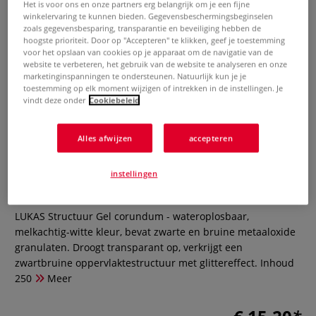
Het is voor ons en onze partners erg belangrijk om je een fijne
winkelervaring te kunnen bieden. Gegevensbeschermingsbeginselen
zoals gegevensbesparing, transparantie en beveiliging hebben de
hoogste prioriteit. Door op "Accepteren" te klikken, geef je toestemming
voor het opslaan van cookies op je apparaat om de navigatie van de
website te verbeteren, het gebruik van de website te analyseren en onze
marketinginspanningen te ondersteunen. Natuurlijk kun je je
toestemming op elk moment wijzigen of intrekken in de instellingen. Je
vindt deze onder
Cookiebeleid
Alles afwijzen
accepteren
LUKAS Structuur Gel corundum
instellingen
0 Beoordeling
LUKAS Structuur Gel corundum - wateroplosbaar,
melkachtig-witte kleur, bevat zwarte en bruine metaaloxide
granulaten. Droogt transparant op, verkrijgt een
zwartbruine oppervlaktestructuur met glittereffect. Inhoud
250
Meer