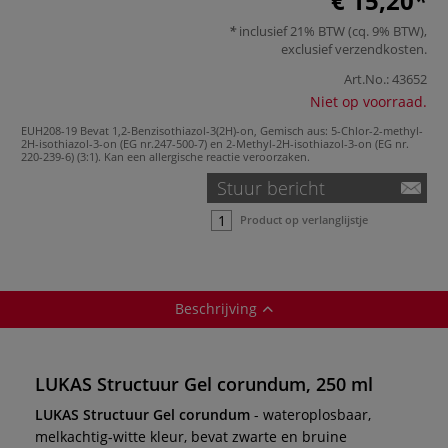
€ 15,20
inclusief 21% BTW (cq. 9% BTW),
exclusief
verzendkosten
.
Art.No.:
43652
Niet op voorraad.
EUH208-19 Bevat 1,2-Benzisothiazol-3(2H)-on, Gemisch aus: 5-Chlor-2-methyl-
2H-isothiazol-3-on (EG nr.247-500-7) en 2-Methyl-2H-isothiazol-3-on (EG nr.
220-239-6) (3:1). Kan een allergische reactie veroorzaken.
Stuur bericht
Product op verlanglijstje
Beschrijving
LUKAS Structuur Gel corundum, 250 ml
LUKAS Structuur Gel corundum
- wateroplosbaar,
melkachtig-witte kleur, bevat zwarte en bruine