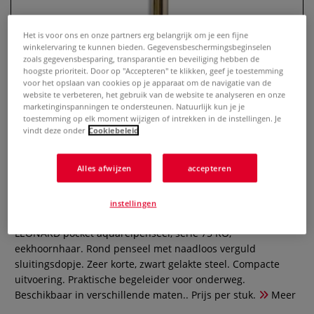
Het is voor ons en onze partners erg belangrijk om je een fijne
winkelervaring te kunnen bieden. Gegevensbeschermingsbeginselen
zoals gegevensbesparing, transparantie en beveiliging hebben de
hoogste prioriteit. Door op "Accepteren" te klikken, geef je toestemming
voor het opslaan van cookies op je apparaat om de navigatie van de
website te verbeteren, het gebruik van de website te analyseren en onze
marketinginspanningen te ondersteunen. Natuurlijk kun je je
toestemming op elk moment wijzigen of intrekken in de instellingen. Je
vindt deze onder
Cookiebeleid
LÉONARD pocket aquarelpenseel,
Alles afwijzen
accepteren
serie 75 RO
instellingen
0 Beoordeling
LÉONARD pocket aquarelpenseel, serie 75 RO,
eekhoornhaar. Rond penseel met naadloos verguld
sluitingsdopje. Zeer korte, zwart gelakte steel. Compacte
uitvoering. Praktische begeleider voor onderweg.
Beschikbaar in verschillende maten.. Prijs per stuk.
Meer