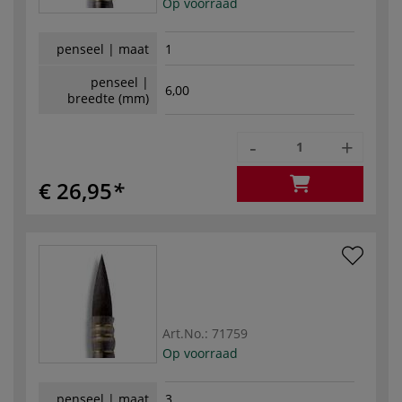
Op voorraad
penseel | maat
1
penseel |
6,00
breedte (mm)
-
+
€ 26,95
Art.No.:
71759
Op voorraad
penseel | maat
3