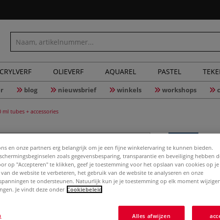
CRYLVERF
OLIEVERF
AQUAREL
PASTEL
TEK
r
blog
nieuwsbrief
winkels
workshops
ml tubes + accessories
ons en onze partners erg belangrijk om je een fijne winkelervaring te kunnen bieden.
chermingsbeginselen zoals gegevensbesparing, transparantie en beveiliging hebben 
LEFRANC 
Door op "Accepteren" te klikken, geef je toestemming voor het opslaan van cookies op j
FINE OIL 
 van de website te verbeteren, het gebruik van de website te analyseren en onze
spanningen te ondersteunen. Natuurlijk kun je je toestemming op elk moment wijzigen
lingen. Je vindt deze onder
Cookiebeleid
Meer
n
Alles afwijzen
acc