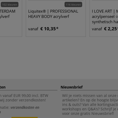
102 kleuren
116 kleuren
MSTERDAM
Liquitex® | PROFESSIONAL
I LOVE ART |
ylverf
HEAVY BODY acrylverf
acrylpenseel 
synthetisch ha
€ 10,35
€ 2,25
vanaf
vanaf
ten
Nieuwsbrief
n vanaf EUR 99,00 incl. BTW
Wil je niets missen van al onze
wij zonder verzendkosten!
artikelen? En op de hoogte blijv
ins & outs? Van alle kortingsact
matie:
verzendkosten en
workshops en Q&A’s? Schrijf je
n
voor onze gratis Nieuwsbrief!