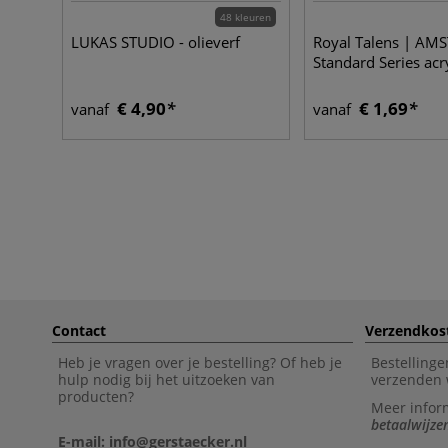
48 kleuren
LUKAS STUDIO - olieverf
Royal Talens | A
Standard Series acr
€ 4,90
€ 1,69
vanaf
vanaf
Contact
Verzendkos
Heb je vragen over je bestelling? Of heb je
Bestellinge
hulp nodig bij het uitzoeken van
verzenden 
producten?
Meer infor
betaalwijze
E-mail: info@gerstaecker.nl