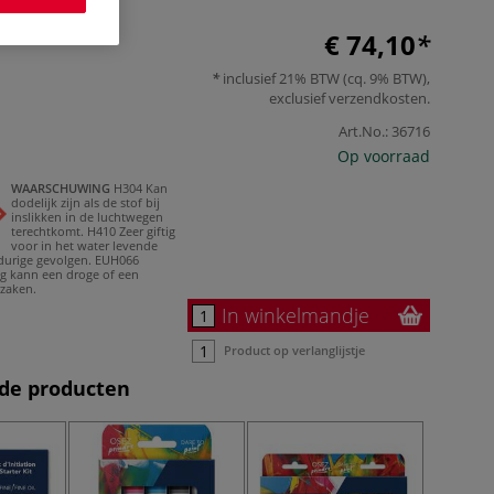
€ 74,10
inclusief 21% BTW (cq. 9% BTW),
exclusief
verzendkosten
.
Art.No.:
36716
Op voorraad
WAARSCHUWING
H304 Kan
dodelijk zijn als de stof bij
inslikken in de luchtwegen
terechtkomt.
H410 Zeer giftig
voor in het water levende
durige gevolgen.
EUH066
ng kann een droge of een
rzaken.
In winkelmandje
Product op verlanglijstje
de producten