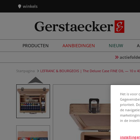
winkels
PRODUCTEN
AANBIEDINGEN
NIEUW
A
actiefolde
Startpagina
LEFRANC & BOURGEOIS | The Deluxe Case FINE OIL — 10 x 40 
Het is voor 
Gegevensbes
prioriteit. 
de navigatie
marketingin
in de instel
instellinge