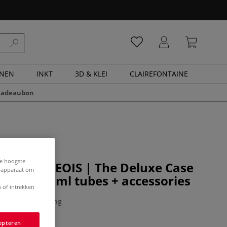
ENEN
INKT
3D & KLEI
CLAIREFONTAINE
cadeaubon
de hoogste
& BOURGEOIS | The Deluxe Case
e apparaat om
— 10 x 40 ml tubes + accessories
 of intrekken
0 Beoordeling
epteren