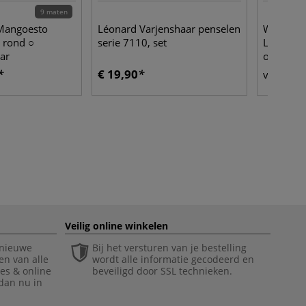
9 maten
 Mangoesto
Léonard Varjenshaar penselen
WINSOR
○ rond ○
serie 7110, set
Liquin™ F
ar
olieverf
€ 19,90
€ 
vanaf
Veilig online winkelen
 nieuwe
Bij het versturen van je bestelling
en van alle
wordt alle informatie gecodeerd en
ies & online
beveiligd door SSL technieken.
 dan nu in