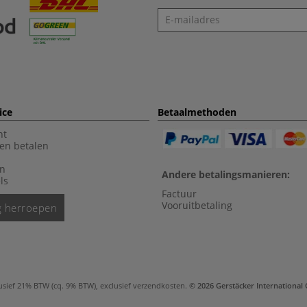
Nieuwsbrief
ice
Betaalmethoden
nt
en betalen
en
Andere betalingsmanieren:
ls
Factuur
Vooruitbetaling
ng herroepen
usief 21% BTW (cq. 9% BTW), exclusief
verzendkosten
.
© 2026 Gerstäcker Internationa