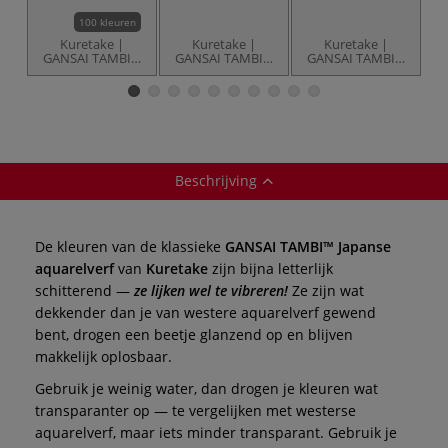
100 kleuren
Kuretake |
Kuretake |
Kuretake |
GANSAI TAMBI™
GANSAI TAMBI™
GANSAI TAMBI™
G
Japanse
Japanse
Japanse
aquarelverf — los
aquarelverf — 6-
aquarelverf — 6-
a
set Gem Colors
set Pearl Colors
s
Beschrijving
De kleuren van de klassieke
GANSAI TAMBI™ Japanse
aquarelverf
van
Kuretake
zijn bijna letterlijk
schitterend —
ze lijken wel te vibreren!
Ze zijn wat
dekkender dan je van westere aquarelverf gewend
bent, drogen een beetje glanzend op en blijven
makkelijk oplosbaar.
Gebruik je weinig water, dan drogen je kleuren wat
transparanter op — te vergelijken met westerse
aquarelverf, maar iets minder transparant. Gebruik je