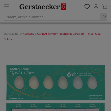
Startpagina
Kuretake | GANSAI TAMBI™ Japanse aquarelverf — 6-set Opal
Colors