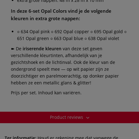
extra grote nappen: 48 m x 28 m x 10 mm
In deze
6-set Opal Colors
vind je de volgende
kleuren in extra grote nappen:
○ 634 Opal pink ○ 692 Opal copper ○ 695 Opal gold ○
651 Opal green ○ 663 Opal blue ○ 638 Opal violet
➽ De
iriserende kleuren
van deze set geven
verschillende kleurtinten, afhandelijk van je
gezichtshoek en de lichtinval. Ook de kleur van de
ondergrond speelt mee — op wit papier zijn ze
doorzichtiger en parelmoerachtig, op donker papier
hebben ze een metallic glans & glitter!
Prijs per set. Inhoud kan variëren.
Product reviews
Ter informatie:
Houd er rekening mee dat vanwege de