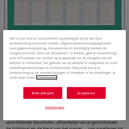
Het is voor ons en onze partners erg belangrijk om je een fijne
winkelervaring te kunnen bieden. Gegevensbeschermingsbeginselen
zoals gegevensbesparing, transparantie en beveiliging hebben de
hoogste prioriteit. Door op "Accepteren" te klikken, geef je toestemming
voor het opslaan van cookies op je apparaat om de navigatie van de
website te verbeteren, het gebruik van de website te analyseren en onze
marketinginspanningen te ondersteunen. Natuurlijk kun je je
Kuretake | GANSAI TAMBI™
toestemming op elk moment wijzigen of intrekken in de instellingen. Je
Japanse aquarelverf — 6-set Opal
vindt deze onder
Cookiebeleid
Colors
Alles afwijzen
accepteren
0 Beoordeling
instellingen
Klassieke Japanse aquarelverf is dekkender dan westerse
aquarelverf. De zes iriserende kleuren van deze set geven
verschillende kleurtinten, afhandelijk van je gezichtshoek,
de lichtinval en de kleur van het papier — van parelmoer tot