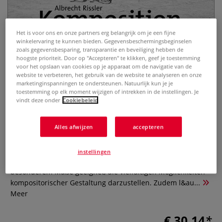
Het is voor ons en onze partners erg belangrijk om je een fijne
winkelervaring te kunnen bieden. Gegevensbeschermingsbeginselen
zoals gegevensbesparing, transparantie en beveiliging hebben de
hoogste prioriteit. Door op "Accepteren" te klikken, geef je toestemming
voor het opslaan van cookies op je apparaat om de navigatie van de
website te verbeteren, het gebruik van de website te analyseren en onze
Komposition - Die Kunst der
marketinginspanningen te ondersteunen. Natuurlijk kun je je
toestemming op elk moment wijzigen of intrekken in de instellingen. Je
Bildgestaltung
vindt deze onder
Cookiebeleid
0 Beoordeling
Alles afwijzen
accepteren
Alle Bereiche der bildenden Kunst verbindet die Aufgabe,
Einzelkomponenten von Motiven zu einem überzeugenden
instellingen
Ganzen zusammenzufügen. Die Fotografie ist dabei in
besonderem Maße geeignet, die vielfältigen Möglichkeiten
kompositorischer Gestaltung darzustellen. Zudem l&au...
Meer
€ 30,14