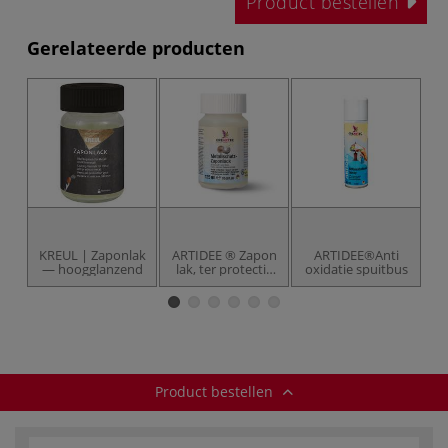
Product bestellen
Gerelateerde producten
KREUL | Zaponlak
ARTIDEE ® Zapon
ARTIDEE®Anti
— hoogglanzend
lak, ter protectie
oxidatie spuitbus
De
van metaal
Product bestellen