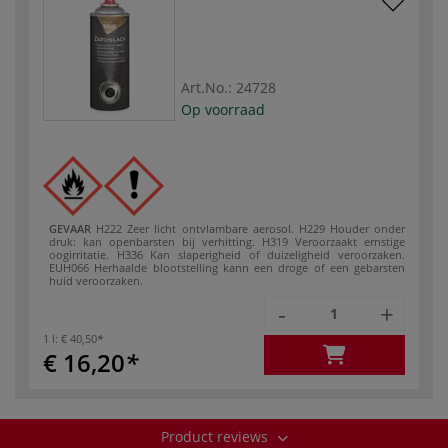
Art.No.:
24728
Op voorraad
GEVAAR
H222 Zeer licht ontvlambare aerosol.
H229 Houder onder
druk: kan openbarsten bij verhitting.
H319 Veroorzaakt ernstige
oogirritatie.
H336 Kan slaperigheid of duizeligheid veroorzaken.
EUH066 Herhaalde blootstelling kann een droge of een gebarsten
huid veroorzaken.
-
+
1 l:
€ 40,50
€ 16,20
Product reviews