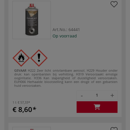
Art.No.:
64441
Op voorraad
GEVAAR
H222 Zeer licht ontvlambare aerosol.
H229 Houder onder
druk: kan openbarsten bij verhitting.
H319 Veroorzaakt ernstige
oogirritatie.
H336 Kan slaperigheid of duizeligheid veroorzaken.
EUH066 Herhaalde blootstelling kann een droge of een gebarsten
huid veroorzaken.
-
+
1 l:
€ 57,33
€ 8,60