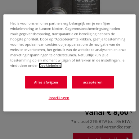
Het is voor ons en onze partners erg belangrijk om je een fijne
winkelervaring te kunnen bieden. Gegevensbeschermingsbeginselen
zoals gegevensbesparing, transparantie en beveiliging hebben de
hoogste prioriteit. Door op "Accepteren" te klikken, geef je toestemming
voor het opslaan van cookies op je apparaat om de navigatie van de
website te verbeteren, het gebruik van de website te analyseren en onze
marketinginspanningen te ondersteunen. Natuurlijk kun je je
toestemming op elk moment wijzigen of intrekken in de instellingen. Je
vindt deze onder
Cookiebeleid
KREUL Zapon Lak, Spuitbus
Alles afwijzen
accepteren
0 Beoordeling
Meer
instellingen
vanaf
€ 8,60
inclusief 21% BTW (cq. 9% BTW),
exclusief
verzendkosten
.