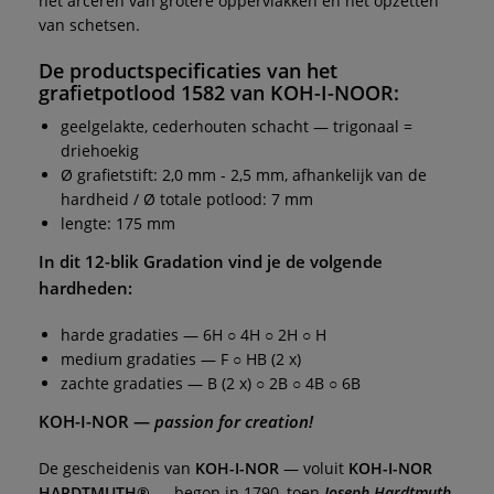
het arceren van grotere oppervlakken en het opzetten
van schetsen.
De productspecificaties van het
grafietpotlood 1582
van
KOH-I-NOOR
:
geelgelakte, cederhouten schacht — trigonaal =
driehoekig
Ø grafietstift: 2,0 mm - 2,5 mm, afhankelijk van de
hardheid / Ø totale potlood: 7 mm
lengte: 175 mm
In dit
12-blik Gradation
vind je de volgende
hardheden:
harde gradaties — 6H ○ 4H ○ 2H ○ H
medium gradaties — F ○ HB (2 x)
zachte gradaties — B (2 x) ○ 2B ○ 4B ○ 6B
KOH-I-NOR
—
passion for creation!
De gescheidenis van
KOH-I-NOR
— voluit
KOH-I-NOR
HARDTMUTH®
— begon in 1790, toen
Joseph Hardtmuth