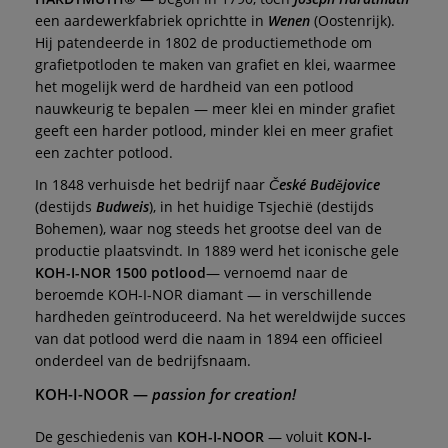
een aardewerkfabriek oprichtte in
Wenen
(Oostenrijk).
Hij patendeerde in 1802 de productiemethode om
grafietpotloden te maken van grafiet en klei, waarmee
het mogelijk werd de hardheid van een potlood
nauwkeurig te bepalen — meer klei en minder grafiet
geeft een harder potlood, minder klei en meer grafiet
een zachter potlood.
In 1848 verhuisde het bedrijf naar
České Budějovice
(destijds
Budweis
), in het huidige Tsjechië (destijds
Bohemen), waar nog steeds het grootse deel van de
productie plaatsvindt. In 1889 werd het iconische gele
KOH-I-NOR 1500 potlood
— vernoemd naar de
beroemde KOH-I-NOR diamant — in verschillende
hardheden geïntroduceerd. Na het wereldwijde succes
van dat potlood werd die naam in 1894 een officieel
onderdeel van de bedrijfsnaam.
KOH-I-NOOR
—
passion for creation!
De geschiedenis van
KOH-I-NOOR
— voluit
KON-I-