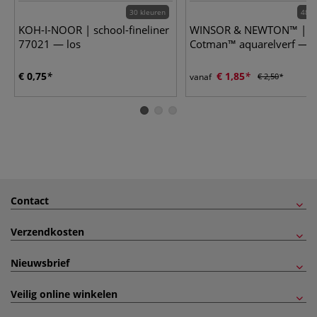
30 kleuren
48 k
KOH-I-NOOR | school-fineliner
WINSOR & NEWTON™ |
77021 — los
Cotman™ aquarelverf — l
€ 0,75
€ 1,85
vanaf
€ 2,50
Contact
Verzendkosten
Nieuwsbrief
Veilig online winkelen