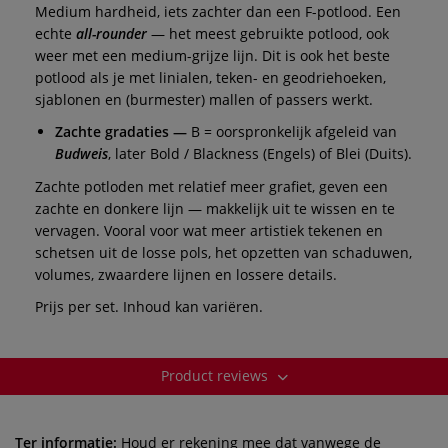
Medium hardheid, iets zachter dan een F-potlood. Een
echte
all-rounder
— het meest gebruikte potlood, ook
weer met een medium-grijze lijn. Dit is ook het beste
potlood als je met linialen, teken- en geodriehoeken,
sjablonen en (burmester) mallen of passers werkt.
Zachte
gradaties —
B = oorspronkelijk afgeleid van
Budweis
, later Bold / Blackness (Engels) of Blei (Duits).
Zachte potloden met relatief meer grafiet, geven een
zachte en donkere lijn — makkelijk uit te wissen en te
vervagen. Vooral voor wat meer artistiek tekenen en
schetsen uit de losse pols, het opzetten van schaduwen,
volumes, zwaardere lijnen en lossere details.
Prijs per set. Inhoud kan variëren.
Product reviews
Ter informatie:
Houd er rekening mee dat vanwege de