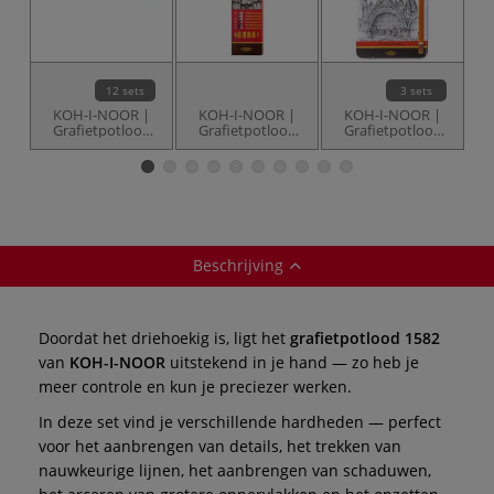
12 sets
3 sets
KOH-I-NOOR |
KOH-I-NOOR |
KOH-I-NOOR |
Grafietpotlood
Grafietpotlood
Grafietpotlood
1500 — 12-sets
1500 — 6-set
1500 — 12-blikken
Gradation HB - 8B
Gradation
Gr
Beschrijving
Doordat het driehoekig is, ligt het
grafietpotlood 1582
van
KOH-I-NOOR
uitstekend in je hand — zo heb je
meer controle en kun je preciezer werken.
In deze set vind je verschillende hardheden — perfect
voor het aanbrengen van details, het trekken van
nauwkeurige lijnen, het aanbrengen van schaduwen,