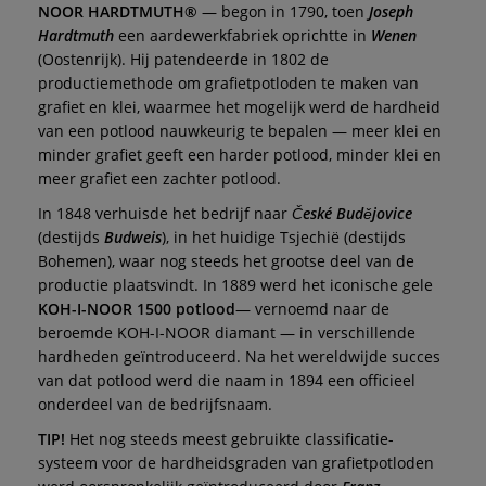
NOOR HARDTMUTH®
— begon in 1790, toen
Joseph
Hardtmuth
een aardewerkfabriek oprichtte in
Wenen
(Oostenrijk). Hij patendeerde in 1802 de
productiemethode om grafietpotloden te maken van
grafiet en klei, waarmee het mogelijk werd de hardheid
van een potlood nauwkeurig te bepalen — meer klei en
minder grafiet geeft een harder potlood, minder klei en
meer grafiet een zachter potlood.
In 1848 verhuisde het bedrijf naar
České Budějovice
(destijds
Budweis
), in het huidige Tsjechië (destijds
Bohemen), waar nog steeds het grootse deel van de
productie plaatsvindt. In 1889 werd het iconische gele
KOH-I-NOOR 1500 potlood
— vernoemd naar de
beroemde KOH-I-NOOR diamant — in verschillende
hardheden geïntroduceerd. Na het wereldwijde succes
van dat potlood werd die naam in 1894 een officieel
onderdeel van de bedrijfsnaam.
TIP!
Het nog steeds meest gebruikte classificatie-
systeem voor de hardheidsgraden van grafietpotloden