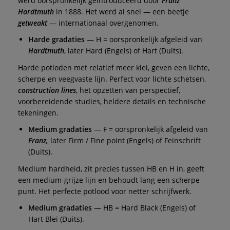
werd oorspronkelijk geïntroduceerd door
Franz
Hardtmuth
in 1888. Het werd al snel — een beetje
getweakt
— internationaal overgenomen.
Harde gradaties
— H = oorspronkelijk afgeleid van
Hardtmuth
, later Hard (Engels) of Hart (Duits).
Harde potloden met relatief meer klei, geven een lichte,
scherpe en veegvaste lijn. Perfect voor lichte schetsen,
construction lines
, het opzetten van perspectief,
voorbereidende studies, heldere details en technische
tekeningen.
Medium gradaties
— F = oorspronkelijk afgeleid van
Franz,
later Firm / Fine point (Engels) of Feinschrift
(Duits).
Medium hardheid, zit precies tussen HB en H in, geeft
een medium-grijze lijn en behoudt lang een scherpe
punt. Het perfecte potlood voor netter schrijfwerk.
Medium gradaties
— HB = Hard Black (Engels) of
Hart Blei (Duits).