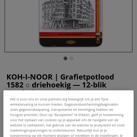
KOH-I-NOOR | Grafietpotlood
1582 ○ driehoekig — 12-blik
Gradation 6H - 6B
Het is voor ons en onze partners erg belangrijk om je een fijne
winkelervaring te kunnen bieden. Gegevensbeschermingsbeginselen
0 Beoordeling
zoals gegevensbesparing, transparantie en beveiliging hebben de
hoogste prioriteit. Door op "Accepteren" te klikken, geef je toestemming
Doordat de geelgelakte schacht driehoekig is, ligt het
voor het opslaan van cookies op je apparaat om de navigatie van de
grafietpotlood 1582 van KOH-I-NOOR goed in je hand — zo
website te verbeteren, het gebruik van de website te analyseren en onze
heb je meer controle en kun je preciezer werken. De
marketinginspanningen te ondersteunen. Natuurlijk kun je je
toestemming op elk moment wijzigen of intrekken in de instellingen. Je
grafietstift heeft een doorsnede van 2,0 - 2,5 mm. Blik met