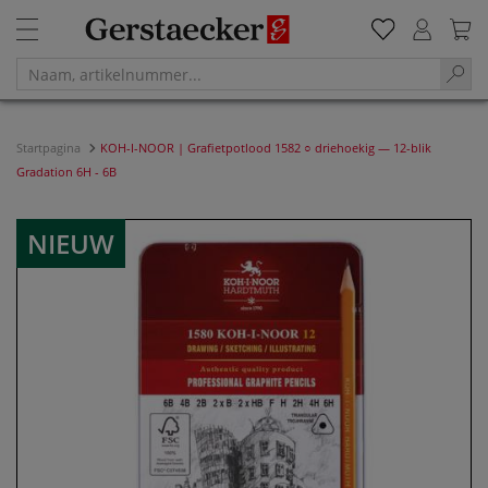
Startpagina
KOH-I-NOOR | Grafietpotlood 1582 ○ driehoekig — 12-blik
Gradation 6H - 6B
NIEUW