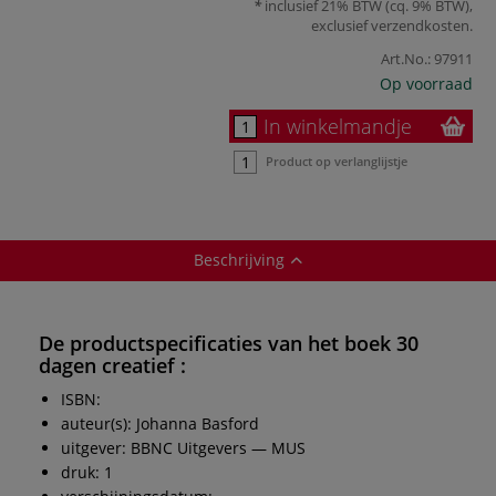
inclusief 21% BTW (cq. 9% BTW),
exclusief
verzendkosten
.
Art.No.:
97911
Op voorraad
In winkelmandje
Product op verlanglijstje
Beschrijving
De productspecificaties van het boek
30
dagen creatief
:
ISBN:
auteur(s): Johanna Basford
uitgever: BBNC Uitgevers — MUS
druk: 1