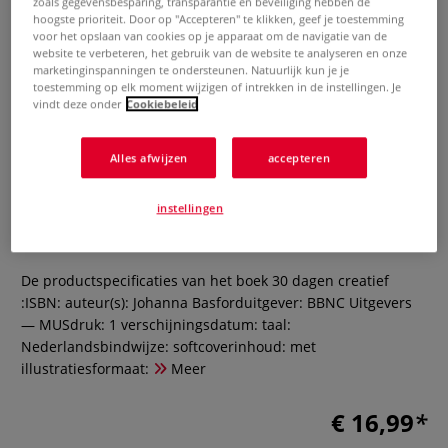
zoals gegevensbesparing, transparantie en beveiliging hebben de
hoogste prioriteit. Door op "Accepteren" te klikken, geef je toestemming
voor het opslaan van cookies op je apparaat om de navigatie van de
website te verbeteren, het gebruik van de website te analyseren en onze
marketinginspanningen te ondersteunen. Natuurlijk kun je je
toestemming op elk moment wijzigen of intrekken in de instellingen. Je
vindt deze onder
Cookiebeleid
Alles afwijzen
accepteren
Johanna Basford | 30 dagen
creatief — boek
instellingen
0 Beoordeling
De productspecificaties van het boek 30 dagen creatief
:ISBN: auteur(s): Johanna Basforduitgever: BBNC Uitgevers
— MUSdruk: 1 verschijningsdatum: taal:
Nederlandsbindwijze: softcoverinhoud: met
illustratiesformaat:
Meer
€ 16,99