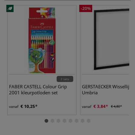
-20%
2 sets
FABER CASTELL Colour Grip
GERSTAECKER Wissellijst
2001 kleurpotloden set
Umbria
€ 10,25
€ 3,84
vanaf
vanaf
€ 4,80