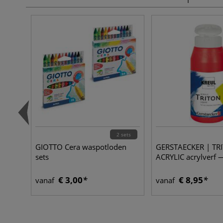
2 sets
GIOTTO Cera waspotloden
GERSTAECKER | TR
sets
ACRYLIC acrylverf 
€ 3,00
€ 8,95
vanaf
vanaf