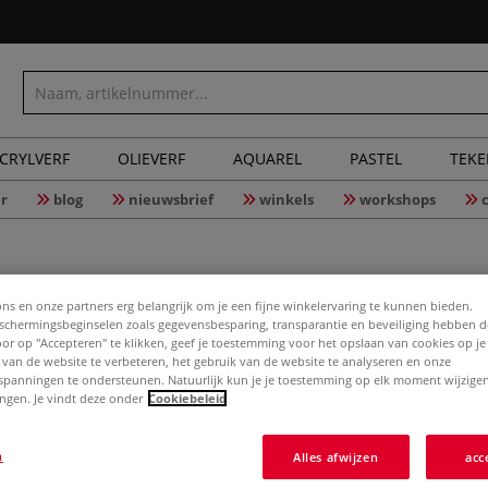
CRYLVERF
OLIEVERF
AQUAREL
PASTEL
TEK
r
blog
nieuwsbrief
winkels
workshops
ons en onze partners erg belangrijk om je een fijne winkelervaring te kunnen bieden.
chermingsbeginselen zoals gegevensbesparing, transparantie en beveiliging hebben 
Door op "Accepteren" te klikken, geef je toestemming voor het opslaan van cookies op j
JOLLY de
 van de website te verbeteren, het gebruik van de website te analyseren en onze
spanningen te ondersteunen. Natuurlijk kun je je toestemming op elk moment wijzigen
lingen. Je vindt deze onder
Cookiebeleid
JOLLY dekwit voo
n
Alles afwijzen
acc
Met water verdu