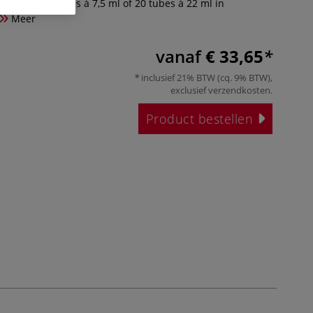
baar zijn 30 tubes à 7,5 ml of 20 tubes à 22 ml in
Meer
vanaf
€ 33,65
inclusief 21% BTW (cq. 9% BTW),
exclusief
verzendkosten
.
Product bestellen