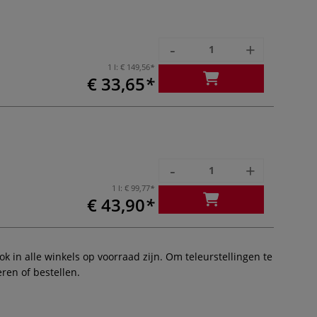
-
+
1 l:
€ 149,56
€ 33,65
-
+
1 l:
€ 99,77
€ 43,90
 in alle winkels op voorraad zijn. Om teleurstellingen te
ren of bestellen.