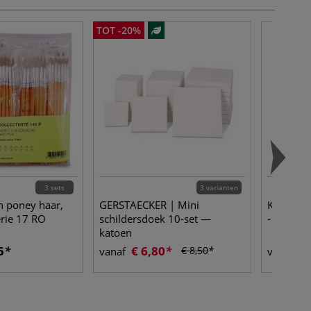
TOT -20%
3 sets
3 varianten
n poney haar,
GERSTAECKER | Mini
KUNST & 
erie 17 RO
schildersdoek 10-set —
- 120 gr
katoen
5
€ 6,80
€ 
€ 8,50
vanaf
vanaf