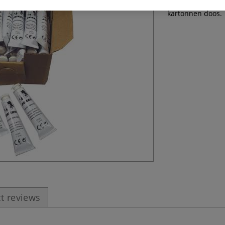
kleuren. Verkrijg
kartonnen doos.
t reviews