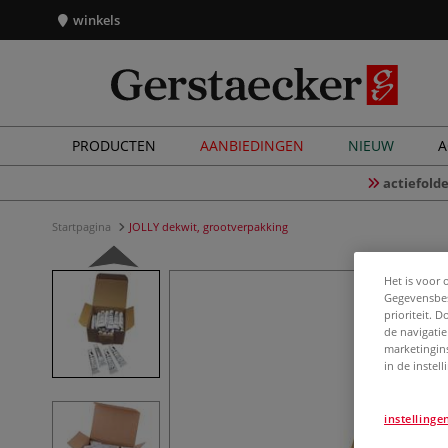
winkels
PRODUCTEN
AANBIEDINGEN
NIEUW
A
actiefolde
Startpagina
JOLLY dekwit, grootverpakking
Het is voor 
Gegevensbes
prioriteit. 
de navigatie
marketingin
in de instel
instellinge