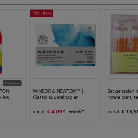
TOT -27%
61 kleuren
ITON
WINSOR & NEWTON™ |
Set penselen i
— los
Classic aquarelpapier
ronde punt, s
€ 4,09
€ 13,5
€ 5,55
vanaf
vanaf