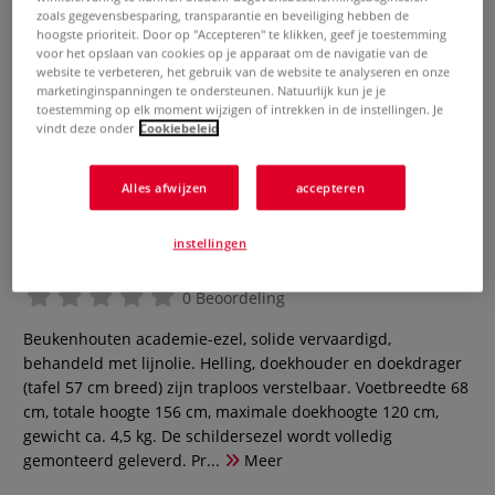
zoals gegevensbesparing, transparantie en beveiliging hebben de
hoogste prioriteit. Door op "Accepteren" te klikken, geef je toestemming
voor het opslaan van cookies op je apparaat om de navigatie van de
website te verbeteren, het gebruik van de website te analyseren en onze
marketinginspanningen te ondersteunen. Natuurlijk kun je je
toestemming op elk moment wijzigen of intrekken in de instellingen. Je
vindt deze onder
Cookiebeleid
Alles afwijzen
accepteren
JAX® | Basic Studioezel
instellingen
0 Beoordeling
Beukenhouten academie-ezel, solide vervaardigd,
behandeld met lijnolie. Helling, doekhouder en doekdrager
(tafel 57 cm breed) zijn traploos verstelbaar. Voetbreedte 68
cm, totale hoogte 156 cm, maximale doekhoogte 120 cm,
gewicht ca. 4,5 kg. De schildersezel wordt volledig
gemonteerd geleverd. Pr...
Meer