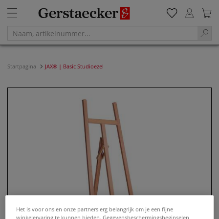
Startpagina
JAX® | Basic Studioezel
Het is voor ons en onze partners erg belangrijk om je een fijne
winkelervaring te kunnen bieden. Gegevensbeschermingsbeginselen