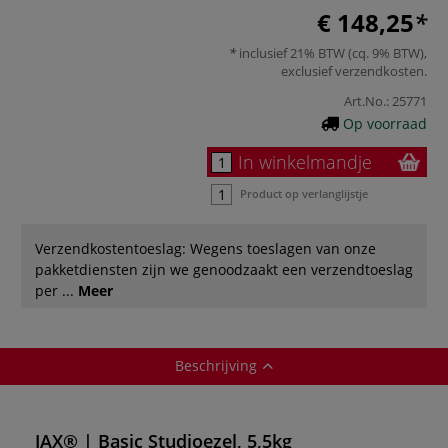
€ 148,25
inclusief 21% BTW (cq. 9% BTW),
exclusief
verzendkosten
.
Art.No.:
25771
Op voorraad
In winkelmandje
Product op verlanglijstje
Verzendkostentoeslag: Wegens toeslagen van onze
pakketdiensten zijn we genoodzaakt een verzendtoeslag
per ...
Meer
Beschrijving
JAX® | Basic Studioezel, 5,5kg