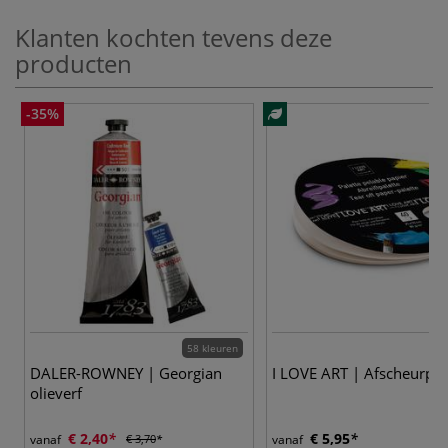
Klanten kochten tevens deze
producten
-35%
58 kleuren
DALER-ROWNEY | Georgian
I LOVE ART | Afscheurpal
olieverf
€ 2,40
€ 5,95
vanaf
€ 3,70
vanaf