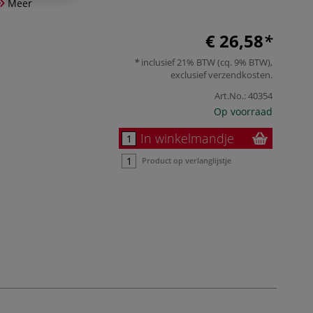
Meer
€ 26,58
inclusief 21% BTW (cq. 9% BTW),
exclusief
verzendkosten
.
Art.No.:
40354
Op voorraad
In winkelmandje
Product op verlanglijstje