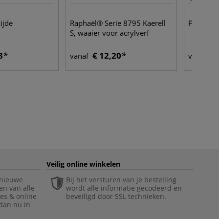
ijde
Raphaël® Serie 8795 Kaerell
Punaises
S, waaier voor acrylverf
8
€ 12,20
€ 
vanaf
vanaf
Veilig online winkelen
 nieuwe
Bij het versturen van je bestelling
en van alle
wordt alle informatie gecodeerd en
ies & online
beveiligd door SSL technieken.
 dan nu in