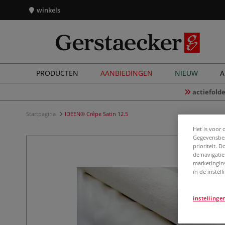
winkels
PRODUCTEN
AANBIEDINGEN
NIEUW
A
actiefolde
Startpagina
IDEEN® Crêpe Satin 12.5
Het is voor 
Gegevensbes
prioriteit. 
de navigatie
marketingin
in de instel
instellinge