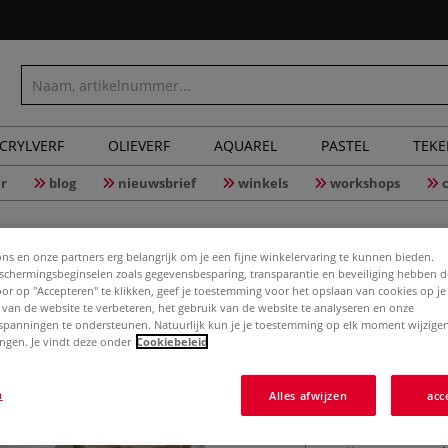
CRYLVERF
OLIEVERF
AQUAREL
PASTEL
TEK
r
blog
nieuwsbrief
winkels
workshops
ons en onze partners erg belangrijk om je een fijne winkelervaring te kunnen bieden.
chermingsbeginselen zoals gegevensbesparing, transparantie en beveiliging hebben 
Door op "Accepteren" te klikken, geef je toestemming voor het opslaan van cookies op j
 van de website te verbeteren, het gebruik van de website te analyseren en onze
IDEEN® Cr
spanningen te ondersteunen. Natuurlijk kun je je toestemming op elk moment wijzigen
lingen. Je vindt deze onder
Cookiebeleid
n
Alles afwijzen
acc
Natuurlijk wit Cr
zijde met een ho