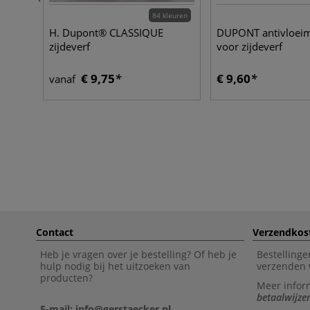
84 kleuren
H. Dupont® CLASSIQUE
DUPONT antivloei
zijdeverf
voor zijdeverf
€ 9,75
€ 9,60
vanaf
Contact
Verzendkos
Heb je vragen over je bestelling? Of heb je
Bestellinge
hulp nodig bij het uitzoeken van
verzenden 
producten?
Meer infor
betaalwijze
E-mail: info@gerstaecker.nl