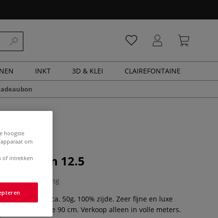
ENEN
INKT
3D & KLEI
CLAIREFONTAINE
cadeaubon
de hoogste
e apparaat om
êpe Satin 12.5
 of intrekken
0 Beoordeling
epteren
êpe Satin 12,5 = ca. 50g, 100% zijde. Zeer fijne en luxe
ge glans. Breedte 90 cm. Verkoop alleen in volle meters.