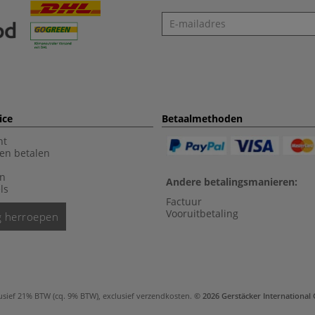
Nieuwsbrief
ice
Betaalmethoden
nt
en betalen
en
Andere betalingsmanieren:
ls
Factuur
Vooruitbetaling
ng herroepen
usief 21% BTW (cq. 9% BTW), exclusief
verzendkosten
.
© 2026 Gerstäcker Internationa