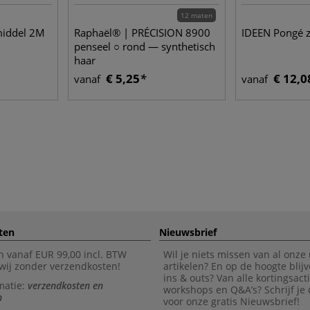
12 maten
middel 2M
Raphaël® | PRÉCISION 8900
IDEEN Pongé z
penseel ○ rond — synthetisch
haar
€ 5,25
€ 12,0
vanaf
vanaf
ten
Nieuwsbrief
n vanaf EUR 99,00 incl. BTW
Wil je niets missen van al onze
wij zonder verzendkosten!
artikelen? En op de hoogte blijv
ins & outs? Van alle kortingsact
matie:
verzendkosten en
workshops en Q&A’s? Schrijf je
n
voor onze gratis Nieuwsbrief!