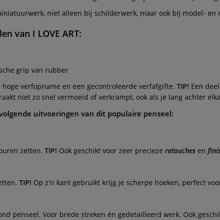
 miniatuurwerk, niet alleen bij schilderwerk, maar ook bij model-
len
van
I LOVE ART
:
ische grip van rubber
n hoge verfopname en een gecontroleerde verfafgifte.
TIP!
Een deel
aakt niet zo snel vermoeid of verkrampt, ook als je lang achter elk
 volgende uitvoeringen van dit populaire penseel:
ouren zetten.
TIP!
Ook geschikt voor zeer precieze
retouches
en
fin
etten.
TIP!
Op z'n kant gebruikt krijg je scherpe hoeken, perfect vo
ond penseel. Voor brede streken én gedetailleerd werk. Ook geschi