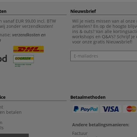
ten
Nieuwsbrief
n vanaf EUR 99,00 incl. BTW
Wil je niets missen van al onze
wij zonder verzendkosten!
artikelen? En op de hoogte blijv
ins & outs? Van alle kortingsact
matie:
verzendkosten en
workshops en Q&A’s? Schrijf je
n
voor onze gratis Nieuwsbrief!
Nieuwsbrief
ice
Betaalmethoden
nt
en betalen
en
Andere betalingsmanieren:
ls
Factuur