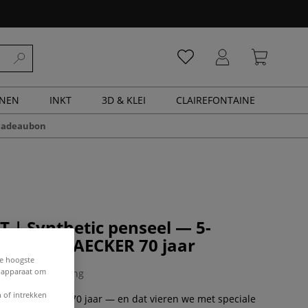
ENEN
INKT
3D & KLEI
CLAIREFONTAINE
cadeaubon
T | Synthetic penseel — 5-
set GERSTAECKER 70 jaar
de hoogste
e apparaat om
0 Beoordeling
 of intrekken
 GERSTAECKER 70 jaar — en dat vieren we met speciale