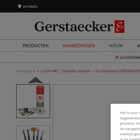
winkels
PRODUCTEN
AANBIEDINGEN
NIEUW
A
actiefolde
Startpagina
I LOVE ART | Synthetic penseel — 5-jubileumset GERSTAECKER
Het is voor 
Gegevensbes
prioriteit. 
de navigatie
marketingin
in de instel