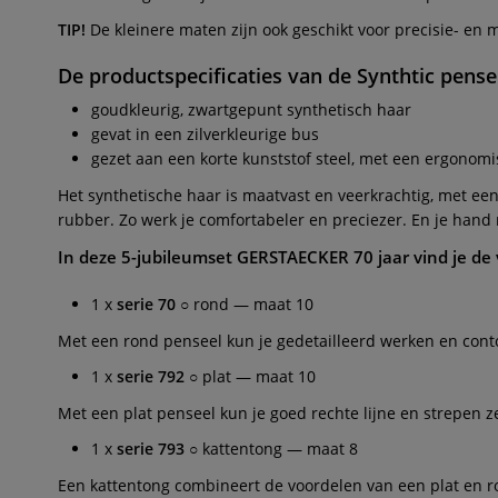
TIP!
De kleinere maten zijn ook geschikt voor precisie- en
De productspecificaties van de
Synthtic pense
goudkleurig, zwartgepunt synthetisch haar
gevat in een zilverkleurige bus
gezet aan een korte kunststof steel, met een ergonom
Het synthetische haar is maatvast en veerkrachtig, met ee
rubber. Zo werk je comfortabeler en preciezer. En je hand r
In deze 5-jubileumset
GERSTAECKER 70 jaar
vind je de
1 x
serie 70
○ rond — maat 10
Met een rond penseel kun je gedetailleerd werken en cont
1 x
serie 792
○ plat — maat 10
Met een plat penseel kun je goed rechte lijne en strepen z
1 x
serie 793
○ kattentong — maat 8
Een kattentong combineert de voordelen van een plat en r