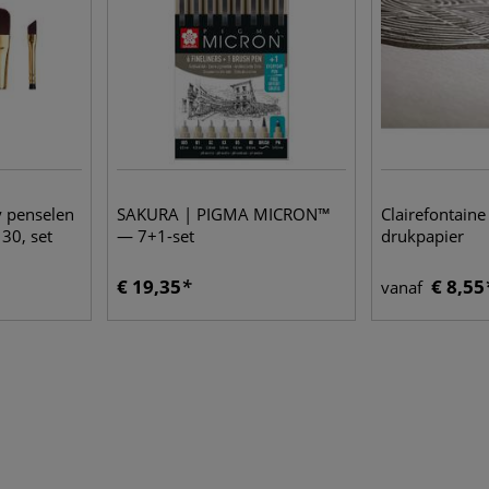
y penselen
SAKURA | PIGMA MICRON™
Clairefontaine
 30, set
— 7+1-set
drukpapier
€ 19,35
€ 8,55
vanaf