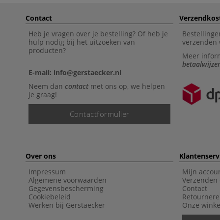
Contact
Verzendkos
Heb je vragen over je bestelling? Of heb je
Bestellinge
hulp nodig bij het uitzoeken van
verzenden 
producten?
Meer infor
betaalwijze
E-mail: info@gerstaecker.nl
Neem dan
contact
met ons op, we helpen
je graag!
Contactformulier
Over ons
Klantenserv
Impressum
Mijn accou
Algemene voorwaarden
Verzenden 
Gegevensbescherming
Contact
Cookiebeleid
Retourner
Werken bij Gerstaecker
Onze winke