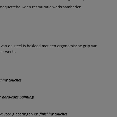
 en maquettebouw en restauratie werkzaamheden.
 van de steel is bekleed met een ergonomische grip van
aar werkt.
ishing touches
.
or
hard-edge painting
!
kt voor glaceringen en
finishing touches
.