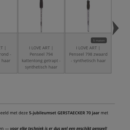
5 maten
RT |
I LOVE ART |
I LOVE ART |
I L
rond -
Penseel 794
Penseel 798 zwaard
Pe
h haar
kattentong getrapt -
- synthetisch haar
afg
synthetisch haar
synth
beeld met deze
5-jubileumset GERSTAECKER 70 jaar
met
ngen —
voor elke techniek is er dus wel een geschikt penseel!