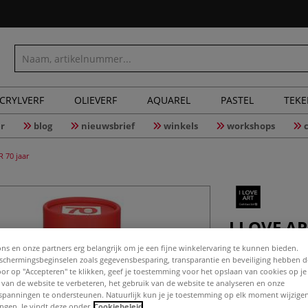
CRYLVERF
OLIEVERF
AQUAREL
PASTEL
TEK
r
blog
nieuwsbrief
winkels
workshops
 70 jaar
I LOVE AR
jubileum
ons en onze partners erg belangrijk om je een fijne winkelervaring te kunnen bieden.
chermingsbeginselen zoals gegevensbesparing, transparantie en beveiliging hebben 
Door op "Accepteren" te klikken, geef je toestemming voor het opslaan van cookies op j
 van de website te verbeteren, het gebruik van de website te analyseren en onze
spanningen te ondersteunen. Natuurlijk kun je je toestemming op elk moment wijzigen
Onlangs bestond
lingen. Je vindt deze onder
Cookiebeleid