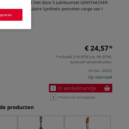
ten! Bijvoorbeeld met deze 5-jubileumset GERSTAECKER
keuze uit de populaire Synthetic penselen-range van I
er
epteren
€ 24,57
inclusief 21% BTW (cq. 9% BTW),
exclusief
verzendkosten
.
Art.No.:
44522
Op voorraad
In winkelmandje
Product op verlanglijstje
de producten