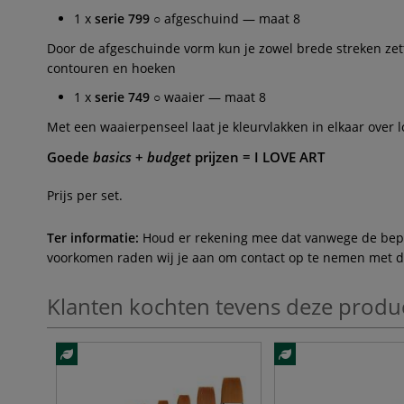
1 x
serie 799
○ afgeschuind — maat 8
Door de afgeschuinde vorm kun je zowel brede streken zette
contouren en hoeken
1 x
serie 749
○ waaier — maat 8
Met een waaierpenseel laat je kleurvlakken in elkaar over lo
Goede
basics
+
budget
prijzen =
I LOVE ART
Prijs per set.
Ter informatie:
Houd er rekening mee dat vanwege de beperk
voorkomen raden wij je aan om contact op te nemen met de 
Klanten kochten tevens deze produ