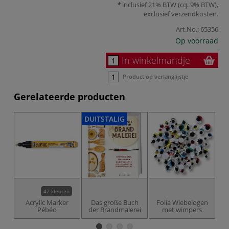
inclusief 21% BTW (cq. 9% BTW),
exclusief
verzendkosten
.
Art.No.:
65356
Op voorraad
In winkelmandje
Product op verlanglijstje
Gerelateerde producten
DUITSTALIG
47 kleuren
Acrylic Marker
Das große Buch
Folia Wiebelogen
Pébéo
der Brandmalerei
met wimpers