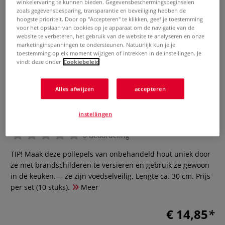
winkelervaring te kunnen bieden. Gegevensbeschermingsbeginselen
zoals gegevensbesparing, transparantie en beveiliging hebben de
hoogste prioriteit. Door op "Accepteren" te klikken, geef je toestemming
voor het opslaan van cookies op je apparaat om de navigatie van de
website te verbeteren, het gebruik van de website te analyseren en onze
marketinginspanningen te ondersteunen. Natuurlijk kun je je
toestemming op elk moment wijzigen of intrekken in de instellingen. Je
vindt deze onder
Cookiebeleid
Alles afwijzen
accepteren
Houten pollepel — 10-set
instellingen
0 Beoordeling
TIP! Maak deze pollepels van onbehandeld hout uniek door
ze met brandschilderen te versieren en gebruik ze gewoon
in de keuken.— ze zijn voedselveilig. Lengte ca. 30 cm. Prijs
per set (10 stuks).
Meer
€ 14,85