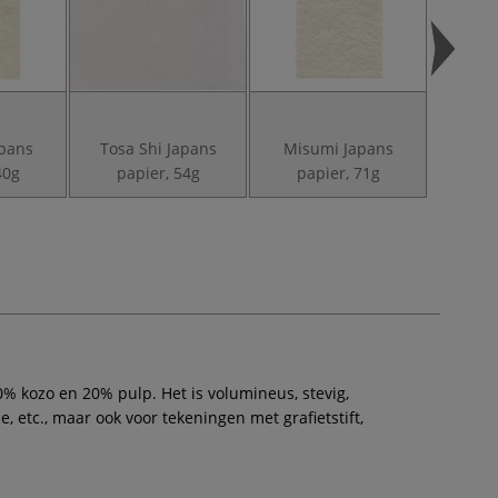
pans
Tosa Shi Japans
Misumi Japans
Oka
40g
papier, 54g
papier, 71g
pa
% kozo en 20% pulp. Het is volumineus, stevig,
, etc., maar ook voor tekeningen met grafietstift,