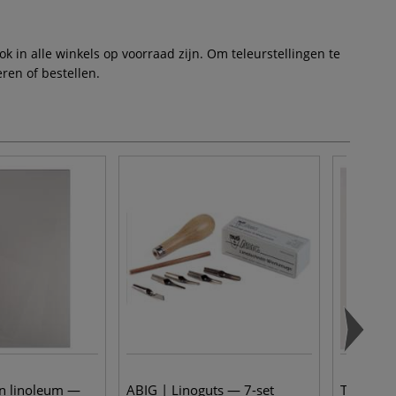
 in alle winkels op voorraad zijn. Om teleurstellingen te
ren of bestellen.
n linoleum —
ABIG | Linoguts — 7-set
Tosa Shi 