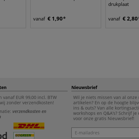
drukplaat
€ 1,90
€ 2,80
vanaf
vanaf
ten
Nieuwsbrief
n vanaf EUR 99,00 incl. BTW
Wil je niets missen van al onze
wij zonder verzendkosten!
artikelen? En op de hoogte blijv
ins & outs? Van alle kortingsact
matie:
verzendkosten en
workshops en Q&A’s? Schrijf je
n
voor onze gratis Nieuwsbrief!
Nieuwsbrief