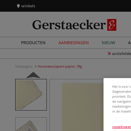
winkels
PRODUCTEN
AANBIEDINGEN
NIEUW
A
actiefolde
Startpagina
Hosokawa Japans papier, 39g
Het is voor 
Gegevensbes
prioriteit. 
de navigatie
marketingin
in de instel
instellinge