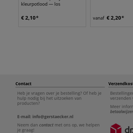
kleurpotlood — los
€ 2,10
€ 2,20
vanaf
Contact
Verzendkos
Heb je vragen over je bestelling? Of heb je
Bestellinge
hulp nodig bij het uitzoeken van
verzenden 
producten?
Meer infor
betaalwijze
E-mail: info@gerstaecker.nl
Neem dan
contact
met ons op, we helpen
je graag!