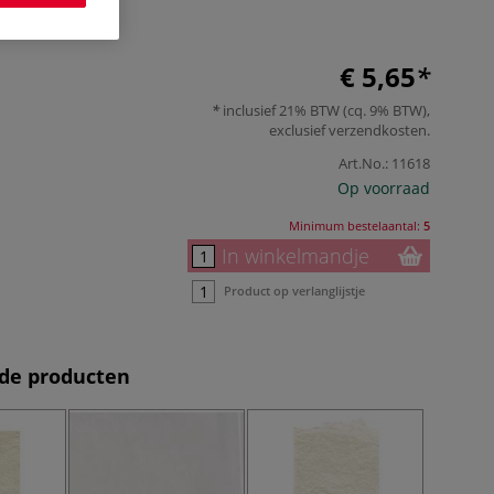
r
€ 5,65
inclusief 21% BTW (cq. 9% BTW),
exclusief
verzendkosten
.
Art.No.:
11618
Op voorraad
Minimum bestelaantal:
5
In winkelmandje
Product op verlanglijstje
de producten