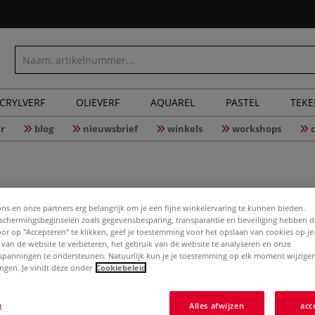
CRYLVERF
OLIEVERF
AQUAREL
PASTEL
TEK
r
blog
nieuwsbrief
winkels
workshops
Hosokawa
ons en onze partners erg belangrijk om je een fijne winkelervaring te kunnen bieden.
chermingsbeginselen zoals gegevensbesparing, transparantie en beveiliging hebben 
Door op "Accepteren" te klikken, geef je toestemming voor het opslaan van cookies op j
 van de website te verbeteren, het gebruik van de website te analyseren en onze
spanningen te ondersteunen. Natuurlijk kun je je toestemming op elk moment wijzigen
Crèmewit Japans 
lingen. Je vindt deze onder
Cookiebeleid
gemaakt van een 
Het is volumineus
n
Alles afwijzen
acc
is uitstekend ges