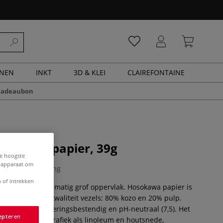
ENEN
INKT
3D & KLEI
CLAIREFONTAINE
cadeaubon
 Japans papier, 39g
de hoogste
e apparaat om
0 Beoordeling
 of intrekken
papier met een matig grof oppervlak. Hosokawa papier is
hoogwaardige kwaliteit vezels; 80% kozo en 20% pulp.
, stevig, verouderingsbestendig en pH-neutraal (7,5). Het
epteren
chikt voor drukgrafiek als linoleum en houtsnede,