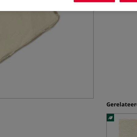
serigra...
Mee
Gerelateer