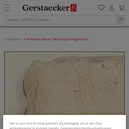
Startpagina
Himalaya Papier Taktshang handgeschept
Het is voor ons en onze partners erg belangrijk om je een fijne
winkelervaring te kunnen bieden. Gegevensbeschermingsbeginselen