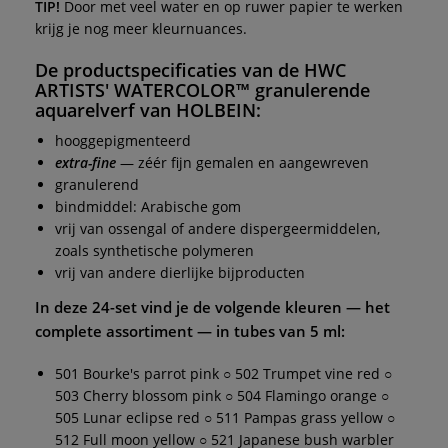
TIP!
Door met veel water en op ruwer papier te werken
krijg je nog meer kleurnuances.
De productspecificaties van de
HWC
ARTISTS' WATERCOLOR™
granulerende
aquarelverf van
HOLBEIN
:
hooggepigmenteerd
extra-fine
— zéér fijn gemalen en aangewreven
granulerend
bindmiddel: Arabische gom
vrij van ossengal of andere dispergeermiddelen,
zoals synthetische polymeren
vrij van andere dierlijke bijproducten
In deze
24-set
vind je de volgende kleuren — het
complete assortiment — in tubes van 5 ml:
501 Bourke's parrot pink ○ 502 Trumpet vine red ○
503 Cherry blossom pink ○ 504 Flamingo orange ○
505 Lunar eclipse red ○ 511 Pampas grass yellow ○
512 Full moon yellow ○ 521 Japanese bush warbler