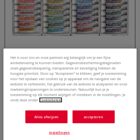
Het is voor ons en onze partners erg belangrijk om je een fijne
winkelervaring te kunnen bieden. Gegevensbeschermingsbeginselen
zoals gegevensbesparing, transparantie en beveiliging hebben de
hoogste prioriteit. Door op "Accepteren" te klikken, geef je toestemming
HOLBEIN | HWC ARTISTS'
voor het opslaan van cookies op je apparaat om de navigatie van de
WATERCOLOR™ aquarelverf ○
website te verbeteren, het gebruik van de website te analyseren en onze
marketinginspanningen te ondersteunen. Natuurlijk kun je je
granulerend — 24-set
toestemming op elk moment wijzigen of intrekken in de instellingen. Je
vindt deze onder
Cookiebeleid
0 Beoordeling
Alles afwijzen
accepteren
De pigmenten van deze professionele extra-fine aquarelverf
zijn granulerend. Dat granulerende effect wordt nog
versterkt doordat er per kleur gebruik wordt gemaakt van 2
instellingen
of meer van zulke pigmenten. In deze set vind je alle