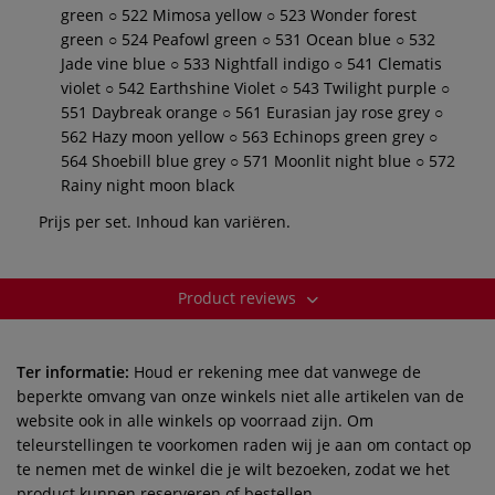
green ○ 522 Mimosa yellow ○ 523 Wonder forest
green ○ 524 Peafowl green ○ 531 Ocean blue ○ 532
Jade vine blue ○ 533 Nightfall indigo ○ 541 Clematis
violet ○ 542 Earthshine Violet ○ 543 Twilight purple ○
551 Daybreak orange ○ 561 Eurasian jay rose grey ○
562 Hazy moon yellow ○ 563 Echinops green grey ○
564 Shoebill blue grey ○ 571 Moonlit night blue ○ 572
Rainy night moon black
Prijs per set. Inhoud kan variëren.
Product reviews
Ter informatie:
Houd er rekening mee dat vanwege de
beperkte omvang van onze winkels niet alle artikelen van de
website ook in alle winkels op voorraad zijn. Om
teleurstellingen te voorkomen raden wij je aan om contact op
te nemen met de winkel die je wilt bezoeken, zodat we het
product kunnen reserveren of bestellen.