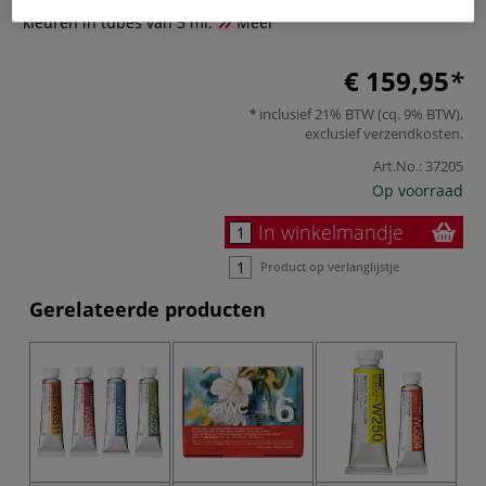
kleuren in tubes van 5 ml.
Meer
€ 159,95
inclusief 21% BTW (cq. 9% BTW),
exclusief
verzendkosten
.
Art.No.:
37205
Op voorraad
In winkelmandje
Product op verlanglijstje
Gerelateerde producten