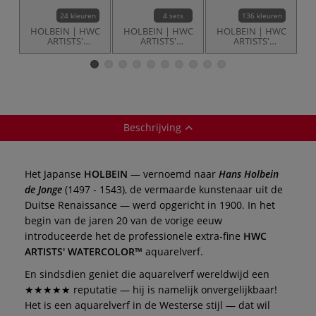
24 kleuren
4 sets
136 kleuren
HOLBEIN | HWC
HOLBEIN | HWC
HOLBEIN | HWC
H
ARTISTS'
ARTISTS'
ARTISTS'
WATERCOLOR™
WATERCOLOR™
WATERCOLOR™
aquarelverf ○
aquarelverf ○
aquarelverf — los
granulerend —
granulerend — 6-
los
sets
Beschrijving
Het Japanse
HOLBEIN
— vernoemd naar
Hans Holbein
de Jonge
(1497 - 1543), de vermaarde kunstenaar uit de
Duitse Renaissance — werd opgericht in 1900. In het
begin van de jaren 20 van de vorige eeuw
introduceerde het de professionele extra-fine
HWC
ARTISTS' WATERCOLOR™
aquarelverf.
En sindsdien geniet die aquarelverf wereldwijd een
★★★★★ reputatie — hij is namelijk onvergelijkbaar!
Het is een aquarelverf in de Westerse stijl — dat wil