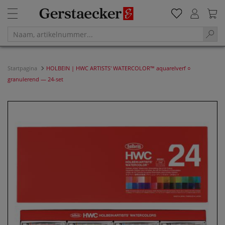
Startpagina
HOLBEIN | HWC ARTISTS' WATERCOLOR™ aquarelverf ○
granulerend — 24-set