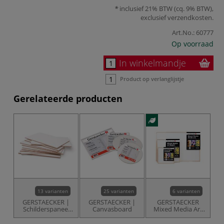
inclusief 21% BTW (cq. 9% BTW),
exclusief
verzendkosten
.
Art.No.:
60777
Op voorraad
In winkelmandje
Product op verlanglijstje
Gerelateerde producten
13 varianten
25 varianten
6 varianten
GERSTAECKER |
GERSTAECKER |
GERSTAECKER
Schilderspaneel
Canvasboard
Mixed Media Art
— katoen op MDF
Board