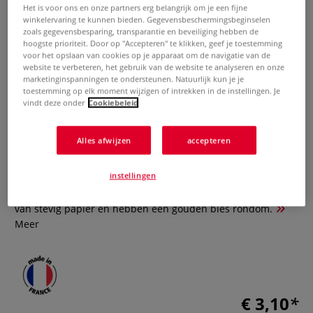
Het is voor ons en onze partners erg belangrijk om je een fijne
winkelervaring te kunnen bieden. Gegevensbeschermingsbeginselen
zoals gegevensbesparing, transparantie en beveiliging hebben de
hoogste prioriteit. Door op "Accepteren" te klikken, geef je toestemming
voor het opslaan van cookies op je apparaat om de navigatie van de
website te verbeteren, het gebruik van de website te analyseren en onze
marketinginspanningen te ondersteunen. Natuurlijk kun je je
toestemming op elk moment wijzigen of intrekken in de instellingen. Je
vindt deze onder
Cookiebeleid
Grap'it© | Shikishi boards
Alles afwijzen
accepteren
0 Beoordeling
instellingen
Shikishi boards worden in Japan traditioneel vaak gebruikt
voor inkttekeningen en kalligrafisch werk. Ze zijn gemaakt
van stevig papier en hebben een gouden bies rondom.
Meer
€ 3,10