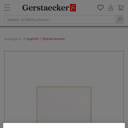
Startpagina
Grap'it© | Shikishi boards