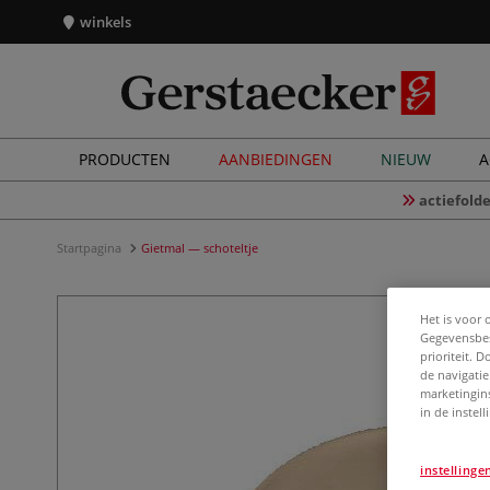
winkels
PRODUCTEN
AANBIEDINGEN
NIEUW
A
actiefolde
Startpagina
Gietmal — schoteltje
Het is voor 
Gegevensbes
prioriteit. 
de navigatie
marketingin
in de instel
instellinge