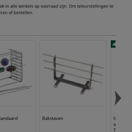
 in alle winkels op voorraad zijn. Om teleurstellingen te
ren of bestellen.
tandaard
Bakstaven
lineo | S
aquarelp
Toray sy