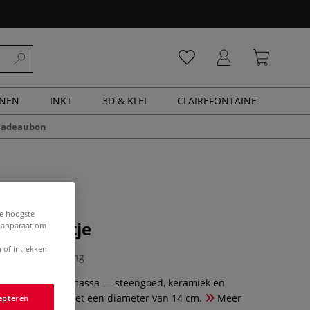
ENEN
INKT
3D & KLEI
CLAIREFONTAINE
cadeaubon
de hoogste
 schoteltje
e apparaat om
 of intrekken
0 Beoordeling
 gieten met gietmassa — steengoed, keramiek en
een schoteltje met een diameter van 14 cm.
Meer
epteren