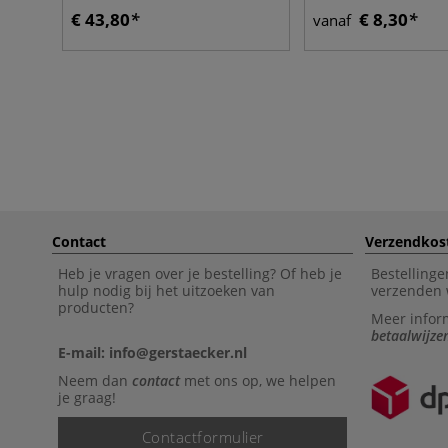
€ 43,80
€ 8,30
vanaf
Contact
Verzendkos
Heb je vragen over je bestelling? Of heb je
Bestellinge
hulp nodig bij het uitzoeken van
verzenden 
producten?
Meer infor
betaalwijze
E-mail: info@gerstaecker.nl
Neem dan
contact
met ons op, we helpen
je graag!
Contactformulier