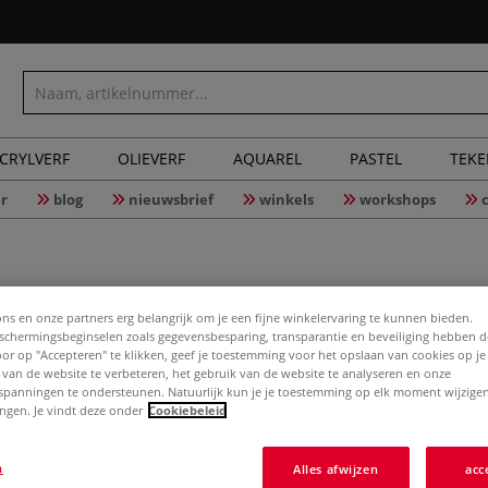
CRYLVERF
OLIEVERF
AQUAREL
PASTEL
TEK
r
blog
nieuwsbrief
winkels
workshops
ons en onze partners erg belangrijk om je een fijne winkelervaring te kunnen bieden.
chermingsbeginselen zoals gegevensbesparing, transparantie en beveiliging hebben 
Gietmal —
Door op "Accepteren" te klikken, geef je toestemming voor het opslaan van cookies op j
 van de website te verbeteren, het gebruik van de website te analyseren en onze
spanningen te ondersteunen. Natuurlijk kun je je toestemming op elk moment wijzigen
lingen. Je vindt deze onder
Cookiebeleid
Gietmal voor het
porcelein — van 
n
Alles afwijzen
acc