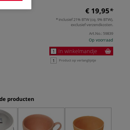
€ 19,95
inclusief 21% BTW (cq. 9% BTW),
exclusief
verzendkosten
.
Art.No.:
59839
Op voorraad
In winkelmandje
Product op verlanglijstje
de producten