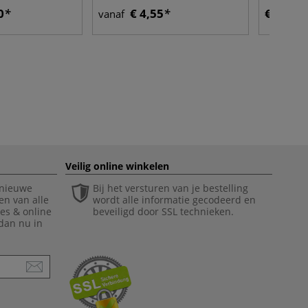
set
0
€ 4,55
€ 7,65
vanaf
Veilig online winkelen
 nieuwe
Bij het versturen van je bestelling
en van alle
wordt alle informatie gecodeerd en
ies & online
beveiligd door SSL technieken.
 dan nu in