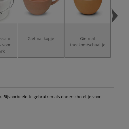
ssa ○
Gietmal kopje
Gietmal
Gietma
— voor
theekom/schaaltje
erk
 Bijvoorbeeld te gebruiken als onderschoteltje voor