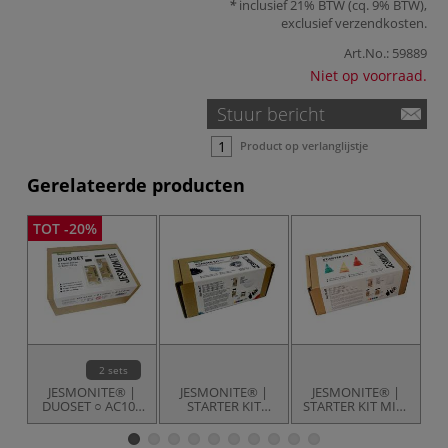
inclusief 21% BTW (cq. 9% BTW),
exclusief
verzendkosten
.
Art.No.:
59889
Niet op voorraad.
Stuur bericht
Product op verlanglijstje
Gerelateerde producten
TOT -20%
2 sets
JESMONITE® |
JESMONITE® |
JESMONITE® |
DUOSET ○ AC100
STARTER KIT
STARTER KIT MINI
C
+ BASE — 2-sets
MICRO ○ AC 100 +
○ AC 100 + BASE
BASE — 13-set
— 13-set