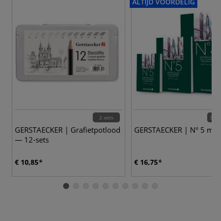
ALTIJD VOORDELIG
2 sets
3 va
GERSTAECKER | Grafietpotlood
GERSTAECKER | N° 5 mult
— 12-sets
€ 10,85
€ 16,75