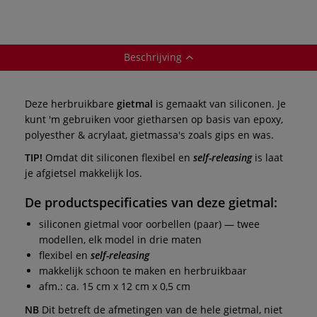
Beschrijving
Deze herbruikbare
gietmal
is gemaakt van siliconen. Je
kunt 'm gebruiken voor gietharsen op basis van epoxy,
polyesther & acrylaat, gietmassa's zoals gips en was.
TIP!
Omdat dit siliconen flexibel en
self-releasing
is laat
je afgietsel makkelijk los.
De productspecificaties van deze
gietmal
:
siliconen gietmal voor oorbellen (paar) — twee
modellen, elk model in drie maten
flexibel en
self-releasing
makkelijk schoon te maken en herbruikbaar
afm.: ca. 15 cm x 12 cm x 0,5 cm
NB
Dit betreft de afmetingen van de hele gietmal, niet