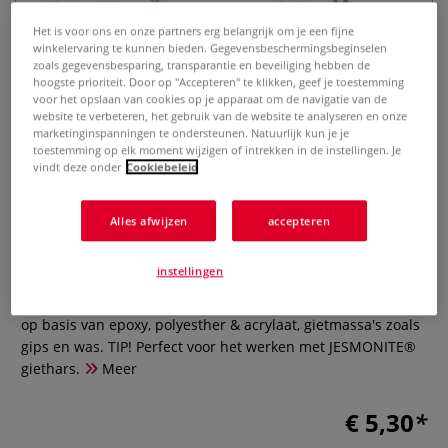
Het is voor ons en onze partners erg belangrijk om je een fijne
winkelervaring te kunnen bieden. Gegevensbeschermingsbeginselen
zoals gegevensbesparing, transparantie en beveiliging hebben de
hoogste prioriteit. Door op "Accepteren" te klikken, geef je toestemming
voor het opslaan van cookies op je apparaat om de navigatie van de
website te verbeteren, het gebruik van de website te analyseren en onze
marketinginspanningen te ondersteunen. Natuurlijk kun je je
toestemming op elk moment wijzigen of intrekken in de instellingen. Je
vindt deze onder
Cookiebeleid
Gietmal oorbellen ○ 2 modellen in
3 maten — siliconen
Alles afwijzen
accepteren
0 Beoordeling
instellingen
Deze flexibele siliconen gietmal — oorbellen in twee
modellen en drie maten — kun je gebruiken voor gietharsen
op basis van epoxy, polyesther & acrylaat, gietmassa's zoals
gips en was. TIP! Perfect voor het werken met JESMONITE®
giethars.
Meer
€ 5,30