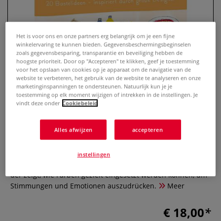
Het is voor ons en onze partners erg belangrijk om je een fijne
winkelervaring te kunnen bieden. Gegevensbeschermingsbeginselen
zoals gegevensbesparing, transparantie en beveiliging hebben de
hoogste prioriteit. Door op "Accepteren" te klikken, geef je toestemming
voor het opslaan van cookies op je apparaat om de navigatie van de
website te verbeteren, het gebruik van de website te analyseren en onze
marketinginspanningen te ondersteunen. Natuurlijk kun je je
toestemming op elk moment wijzigen of intrekken in de instellingen. Je
vindt deze onder
Cookiebeleid
Gestalten? Kann ich! (Kunst für
Kinder)
Alles afwijzen
accepteren
0 Beoordeling
instellingen
Ein umfassender Farbratgeber mit über 900 Farbpaletten,
der zeigt, wie Farben gezielt eingesetzt werden können, um
Stimmungen und Emotionen auszudrücken.
Meer
€ 18,00