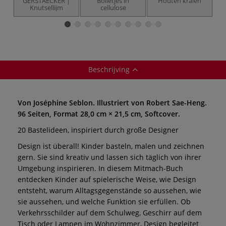
GERSTAECKER |
Bolletjes in
Houten kralen
Knutsellijm
cellulose
as
Beschrijving
Von Joséphine Seblon. Illustriert von Robert Sae-Heng.
96 Seiten, Format 28,0 cm × 21,5 cm, Softcover.
20 Bastelideen, inspiriert durch große Designer
Design ist überall! Kinder basteln, malen und zeichnen
gern. Sie sind kreativ und lassen sich täglich von ihrer
Umgebung inspirieren. In diesem Mitmach-Buch
entdecken Kinder auf spielerische Weise, wie Design
entsteht, warum Alltagsgegenstände so aussehen, wie
sie aussehen, und welche Funktion sie erfüllen. Ob
Verkehrsschilder auf dem Schulweg, Geschirr auf dem
Tisch oder Lampen im Wohnzimmer, Design begleitet