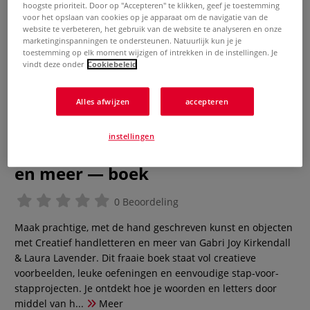
hoogste prioriteit. Door op "Accepteren" te klikken, geef je toestemming
voor het opslaan van cookies op je apparaat om de navigatie van de
website te verbeteren, het gebruik van de website te analyseren en onze
marketinginspanningen te ondersteunen. Natuurlijk kun je je
toestemming op elk moment wijzigen of intrekken in de instellingen. Je
vindt deze onder
Cookiebeleid
Alles afwijzen
accepteren
Gabri Joy Kirkendall & Laura
instellingen
Lavender | Creatief handletteren
en meer — boek
0 Beoordeling
Maak prachtige, met de hand geschreven kunst en objecten
met Creatief handletteren en meer van Gabri Joy Kirkendall
& Laura Lavender. Dit fraaie boek staat vol creatieve
voorbeelden, leuke oefeningen en eenvoudige stap-voor-
stapprojecten. Je ontdekt hoe je woorden en letters door
middel van h...
Meer