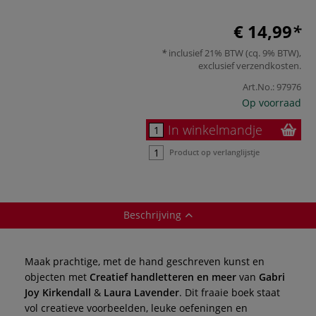
€ 14,99
inclusief 21% BTW (cq. 9% BTW),
exclusief
verzendkosten
.
Art.No.:
97976
Op voorraad
In winkelmandje
Product op verlanglijstje
Beschrijving
Maak prachtige, met de hand geschreven kunst en
objecten met
Creatief handletteren en meer
van
Gabri
Joy Kirkendall
&
Laura Lavender
. Dit fraaie boek staat
vol creatieve voorbeelden, leuke oefeningen en