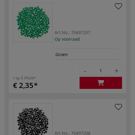
Art.No.:
70497207
Op voorraad
Groen
-
+
1 kg:
€ 470,00
€ 2,35
Art.No.:
70497208