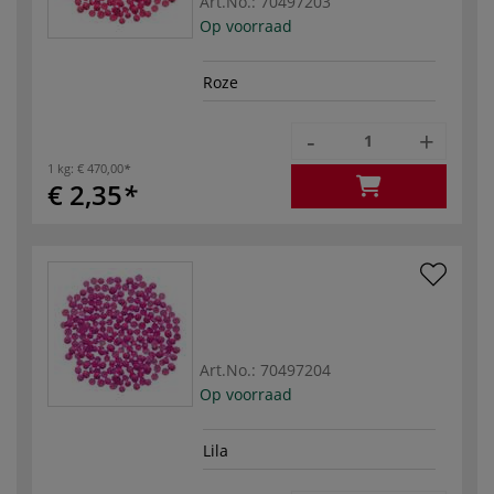
Art.No.:
70497203
Op voorraad
Roze
-
+
1 kg:
€ 470,00
€ 2,35
Art.No.:
70497204
Op voorraad
Lila