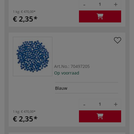
-
+
1 kg:
€ 470,00
€ 2,35
Art.No.:
70497205
Op voorraad
Blauw
-
+
1 kg:
€ 470,00
€ 2,35