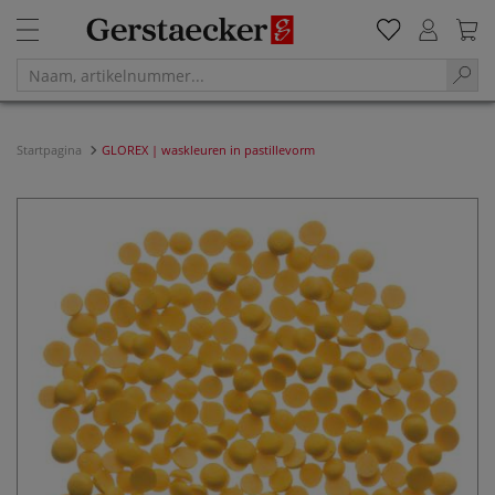
Startpagina
GLOREX | waskleuren in pastillevorm