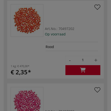
Art.No.:
70497202
Op voorraad
Rood
-
+
1 kg:
€ 470,00
€ 2,35