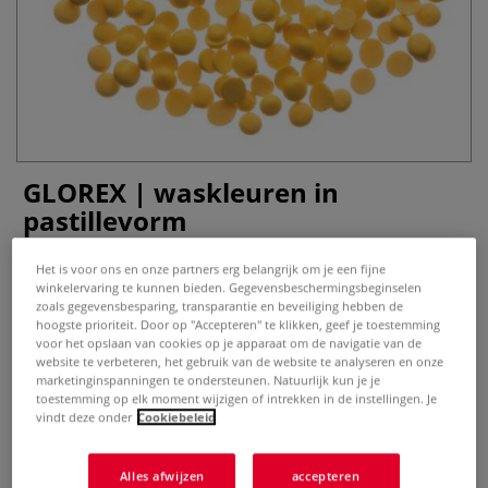
GLOREX | waskleuren in
pastillevorm
0 Beoordeling
Het is voor ons en onze partners erg belangrijk om je een fijne
winkelervaring te kunnen bieden. Gegevensbeschermingsbeginselen
Meer
zoals gegevensbesparing, transparantie en beveiliging hebben de
hoogste prioriteit. Door op "Accepteren" te klikken, geef je toestemming
voor het opslaan van cookies op je apparaat om de navigatie van de
vanaf
€ 2,20
website te verbeteren, het gebruik van de website te analyseren en onze
marketinginspanningen te ondersteunen. Natuurlijk kun je je
inclusief 21% BTW (cq. 9% BTW),
toestemming op elk moment wijzigen of intrekken in de instellingen. Je
exclusief
verzendkosten
.
vindt deze onder
Cookiebeleid
Product bestellen
Alles afwijzen
accepteren