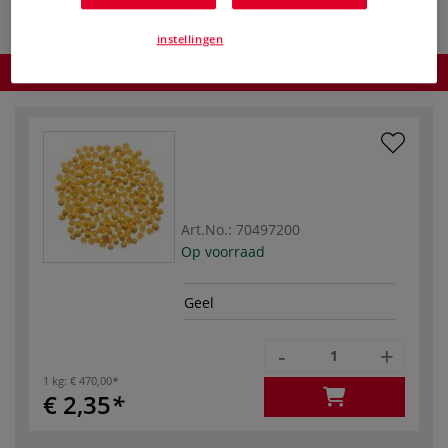
instellingen
Product bestellen
Art.No.:
70497200
Op voorraad
Geel
-
+
1 kg:
€ 470,00
€ 2,35