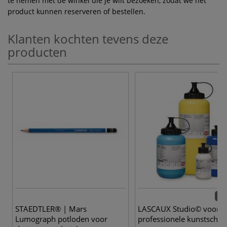
te nemen met de winkel die je wilt bezoeken, zodat we het
product kunnen reserveren of bestellen.
Klanten kochten tevens deze
producten
57 
STAEDTLER® | Mars
LASCAUX Studio© voor d
Lumograph potloden voor
professionele kunstschild