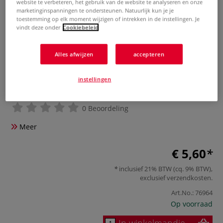
website te verbeteren, het gebruik van de website te analyseren en onze
marketinginspanningen te ondersteunen. Natuurlijk kun je je
toestemming op elk moment wijzigen of intrekken in de instellingen. Je
vindt deze onder
Cookiebeleid
Alles afwijzen
accepteren
instellingen
GLOREX | lampenlont, plat
0 Beoordeling
Meer
€ 5,60
inclusief 21% BTW (cq. 9% BTW),
exclusief
verzendkosten
.
Art.No.:
76964
Op voorraad
In winkelmandje