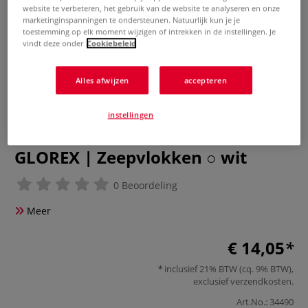
website te verbeteren, het gebruik van de website te analyseren en onze
marketinginspanningen te ondersteunen. Natuurlijk kun je je
toestemming op elk moment wijzigen of intrekken in de instellingen. Je
vindt deze onder
Cookiebeleid
Alles afwijzen
accepteren
instellingen
GLOREX | Zeepvlokken ○ wit
0 Beoordeling
Meer
€ 14,05
inclusief 21% BTW (cq. 9% BTW),
exclusief
verzendkosten
.
Art.No.:
34490