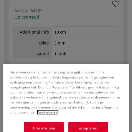
Art.No.:
64307
Op voorraad
Additional info
10 cm
dikte
3 mm
aantal
1 stuk
-
+
Het is voor ons en onze partners erg belangrijk om je een fijne
winkelervaring te kunnen bieden. Gegevensbeschermingsbeginselen
€ 1,40
zoals gegevensbesparing, transparantie en beveiliging hebben de
hoogste prioriteit. Door op "Accepteren" te klikken, geef je toestemming
voor het opslaan van cookies op je apparaat om de navigatie van de
website te verbeteren, het gebruik van de website te analyseren en onze
marketinginspanningen te ondersteunen. Natuurlijk kun je je
toestemming op elk moment wijzigen of intrekken in de instellingen. Je
Art.No.:
64308
vindt deze onder
Cookiebeleid
Op voorraad
Alles afwijzen
accepteren