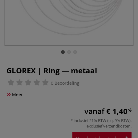
GLOREX | Ring — metaal
0 Beoordeling
Meer
vanaf
€ 1,40
inclusief 21% BTW (cq. 9% BTW),
exclusief
verzendkosten
.