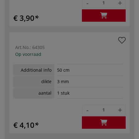
-
+
€ 3,90
Art.No.:
64305
Op voorraad
Additional info
50 cm
dikte
3 mm
aantal
1 stuk
-
+
€ 4,10