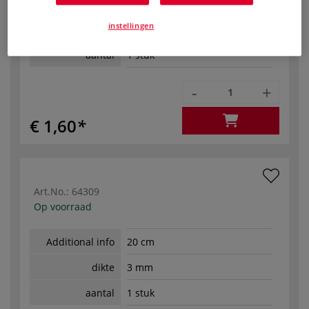
Additional info
15 cm
instellingen
dikte
3 mm
aantal
1 stuk
-
+
€ 1,60
Art.No.:
64309
Op voorraad
Additional info
20 cm
dikte
3 mm
aantal
1 stuk