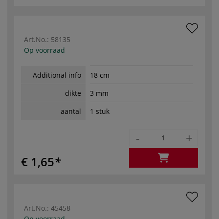
Art.No.:
58135
Op voorraad
Additional info
18 cm
dikte
3 mm
aantal
1 stuk
-
+
€ 1,65
Art.No.:
45458
Op voorraad