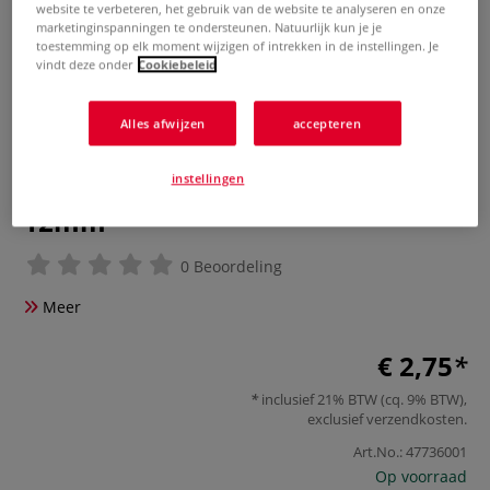
website te verbeteren, het gebruik van de website te analyseren en onze
marketinginspanningen te ondersteunen. Natuurlijk kun je je
toestemming op elk moment wijzigen of intrekken in de instellingen. Je
vindt deze onder
Cookiebeleid
Alles afwijzen
accepteren
instellingen
GLOREX | Karabijnhaaksluiting,
12mm
0 Beoordeling
Meer
€ 2,75
inclusief 21% BTW (cq. 9% BTW),
exclusief
verzendkosten
.
Art.No.:
47736001
Op voorraad