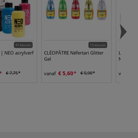
37 kleuren
13 kleuren
| NEO acrylverf
CLÉOPÂTRE Néfertari Glitter
LASCAUX 
Gel
Natural 
€ 5,60
€ 
€ 7,75
€ 5,90
vanaf
vanaf