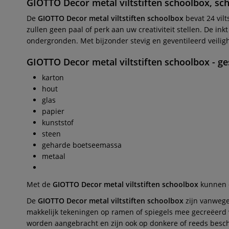
GIOTTO Decor metal viltstiften schoolbox, sch
De
GIOTTO Decor metal viltstiften schoolbox
bevat 24 vilt
zullen geen paal of perk aan uw creativiteit stellen. De in
ondergronden. Met bijzonder stevig en geventileerd veilig
GIOTTO Decor metal viltstiften schoolbox
- ge
karton
hout
glas
papier
kunststof
steen
geharde boetseemassa
metaal
Met de
GIOTTO Decor metal viltstiften schoolbox
kunnen 
De
GIOTTO Decor metal viltstiften schoolbox
zijn vanweg
makkelijk tekeningen op ramen of spiegels mee gecreëerd
worden aangebracht en zijn ook op donkere of reeds bes