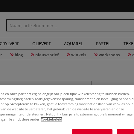
CRYLVERF
OLIEVERF
AQUAREL
PASTEL
TEK
r
blog
nieuwsbrief
winkels
workshops
GIOTTO De
ons en onze partners erg belangrijk om je een fijne winkelervaring te kunnen bieden.
chermingsbeginselen zoals gegevensbesparing, transparantie en beveiliging hebben 
Door op "Accepteren" te klikken, geef je toestemming voor het opslaan van cookies op j
 van de website te verbeteren, het gebruik van de website te analyseren en onze
De GIOTTO Decor m
spanningen te ondersteunen. Natuurlijk kun je je toestemming op elk moment wijzigen
geschikt zijn voo
lingen. Je vindt deze onder
Cookiebeleid