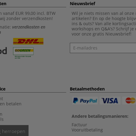
ten
Nieuwsbrief
n vanaf EUR 99,00 incl. BTW
Wil je niets missen van al onze
wij zonder verzendkosten!
artikelen? En op de hoogte blijv
ins & outs? Van alle kortingsact
matie:
verzendkosten en
workshops en Q&A’s? Schrijf je
n
voor onze gratis Nieuwsbrief!
Nieuwsbrief
ice
Betaalmethoden
nt
en betalen
en
Andere betalingsmanieren:
ls
Factuur
Vooruitbetaling
ng herroepen