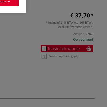
epteren
€ 37,70
inclusief 21% BTW (cq. 9% BTW),
exclusief
verzendkosten
.
Art.No.:
38945
Op voorraad
In winkelmandje
Product op verlanglijstje