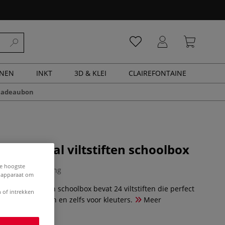
ENEN
INKT
3D & KLEI
CLAIREFONTAINE
cadeaubon
cor metal viltstiften schoolbox
de hoogste
0 Beoordeling
e apparaat om
etal viltstiften schoolbox bevat 24 viltstiften die perfect
 of intrekken
r kleine projecten en zelfs voor kleuters.
Meer