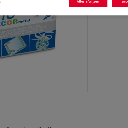
n
Alles afwijzen
acc