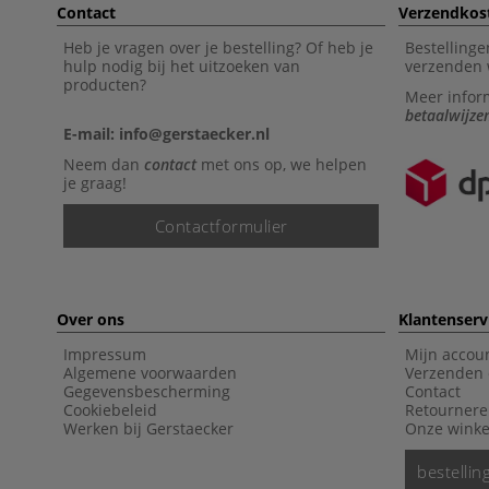
Contact
Verzendkos
Heb je vragen over je bestelling? Of heb je
Bestellinge
hulp nodig bij het uitzoeken van
verzenden 
producten?
Meer infor
betaalwijze
E-mail: info@gerstaecker.nl
Neem dan
contact
met ons op, we helpen
je graag!
Contactformulier
Over ons
Klantenserv
Impressum
Mijn accou
Algemene voorwaarden
Verzenden 
Gegevensbescherming
Contact
Cookiebeleid
Retourner
Werken bij Gerstaecker
Onze winke
bestelli