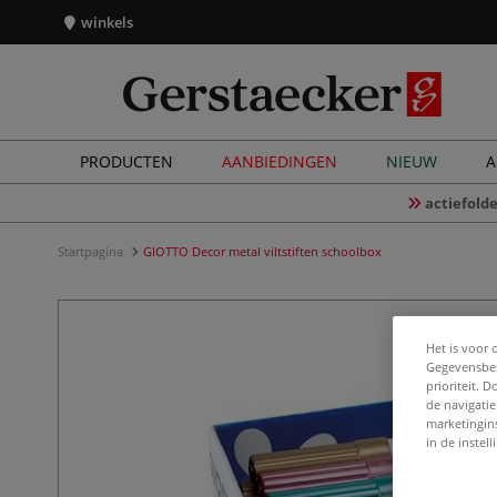
winkels
PRODUCTEN
AANBIEDINGEN
NIEUW
A
actiefolde
Startpagina
GIOTTO Decor metal viltstiften schoolbox
Het is voor 
Gegevensbes
prioriteit. 
de navigatie
marketingin
in de instel