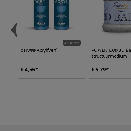
47 kleuren
darwi® Acrylfverf
POWERTEX® 3D Ball
structuurmedium
€ 4,55
€ 5,79