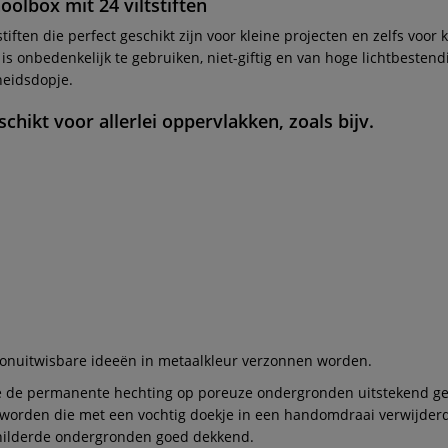
oolbox mit 24 viltstiften
stiften die perfect geschikt zijn voor kleine projecten en zelfs voor 
kt is onbedenkelijk te gebruiken, niet-giftig en van hoge lichtbeste
heidsdopje.
schikt voor allerlei oppervlakken, zoals bijv.
onuitwisbare ideeën in metaalkleur verzonnen worden.
e de permanente hechting op poreuze ondergronden uitstekend ges
 worden die met een vochtig doekje in een handomdraai verwijde
childerde ondergronden goed dekkend.