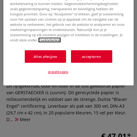
winkelervaring te kunnen bieden. Gegevensbeschermingsbeginselen
zoals gegevensbesparing, transparantie en beveiliging hebben de
hoogste prioriteit. Door op "Accepteren" te klikken, geef je toestemming
voor het opslaan van cookies op je apparaat om de navigatie van de
website te verbeteren, het gebruik van de website te analyseren en onze
marketinginspanningen te ondersteunen. Natuurlijk kun je je
toestemming op elk moment wijzigen of intrekken in de instellingen. Je
vindt deze onder
Cookiebeleid
GERSTAECKER gekleurd papier -
Alles afwijzen
accepteren
assorti 300 vel
instellingen
0 Beoordeling
Dit fijngekornde, door-en-door in de stof gekleurde papier
van GERSTAECKER is zuurvrij. Dit gerecyclede papier is
milieuvriendelijk en voldoet aan de strenge, Duitse "Blauer
Engel" certificering. Leverbaar als pak van 300 vel, DIN-A3
(29,7 cm x 42 cm), in 20 populaire kleuren, 15 vel per kleur.
D...
Meer
€ 47,01