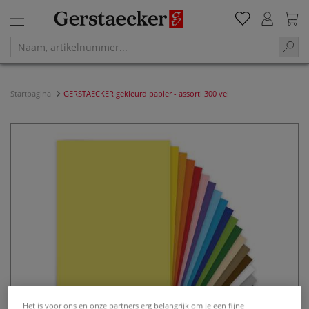
Startpagina
GERSTAECKER gekleurd papier - assorti 300 vel
Het is voor ons en onze partners erg belangrijk om je een fijne