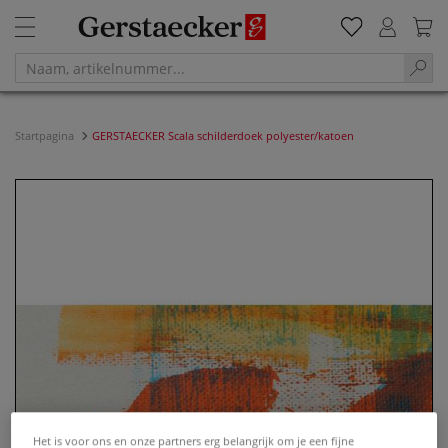
Startpagina
GERSTAECKER Scala schilderdoek polyester/katoen
Het is voor ons en onze partners erg belangrijk om je een fijne