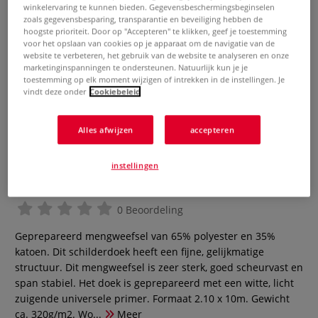
winkelervaring te kunnen bieden. Gegevensbeschermingsbeginselen
zoals gegevensbesparing, transparantie en beveiliging hebben de
hoogste prioriteit. Door op "Accepteren" te klikken, geef je toestemming
voor het opslaan van cookies op je apparaat om de navigatie van de
website te verbeteren, het gebruik van de website te analyseren en onze
marketinginspanningen te ondersteunen. Natuurlijk kun je je
toestemming op elk moment wijzigen of intrekken in de instellingen. Je
vindt deze onder
Cookiebeleid
Alles afwijzen
accepteren
GERSTAECKER Scala schilderdoek
instellingen
polyester/katoen
0 Beoordeling
Geprepareerd mengweefsel van 65% polyester en 35%
katoen. Dit schilderdoek heeft een fijne, gelijkmatige
structuur. Dit mengweefsel is zeer sterk, goed scheurvast en
span stabiel. Het doek is geprepareerd met een witte, licht
zuigende universele primer. Formaat 2.10 x 10m. Gewicht
ca. 320g/m2. Wo...
Meer