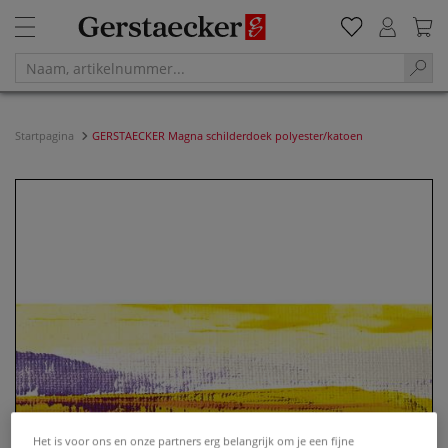
Startpagina
GERSTAECKER Magna schilderdoek polyester/katoen
Het is voor ons en onze partners erg belangrijk om je een fijne