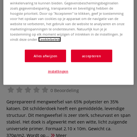
winkelervaring te kunnen bieden. Gegevensbeschermingsbeginselen
zoals gegevensbesparing, transparantie en beveiliging hebben de
hoogste prioriteit. Door op "Accepteren" te klikken, geef je toestemming
voor het opslaan van cookies op je apparaat om de navigatie van de
website te verbeteren, het gebruik van de website te analyseren en onze
marketinginspanningen te ondersteunen. Natuurlijk kun je je
toestemming op elk moment wijzigen of intrekken in de instellingen. Je
vindt deze onder
Cookiebeleid
Alles afwijzen
accepteren
GERSTAECKER Magna
instellingen
schilderdoek polyester/katoen
0 Beoordeling
Geprepareerd mengweefsel van 65% polyester en 35%
katoen. Dit schilderdoek heeft een gemiddelde, levendige
structuur. Dit mengweefsel is zeer sterk, scheurvast en span
stabiel. Het doek is afgewerkt met een witte, licht zuigende
universele primer. Formaat 2.10 x 10m. Gewicht ca.
370g/m2. Wordt op...
Meer