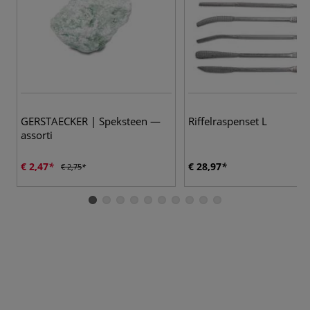
GERSTAECKER | Speksteen —
Riffelraspenset L
assorti
€ 2,47
€ 28,97
€ 2,75