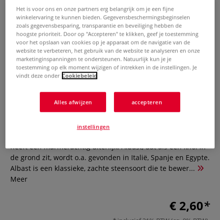
Het is voor ons en onze partners erg belangrijk om je een fijne
winkelervaring te kunnen bieden. Gegevensbeschermingsbeginselen
zoals gegevensbesparing, transparantie en beveiliging hebben de
hoogste prioriteit. Door op "Accepteren" te klikken, geef je toestemming
voor het opslaan van cookies op je apparaat om de navigatie van de
website te verbeteren, het gebruik van de website te analyseren en onze
marketinginspanningen te ondersteunen. Natuurlijk kun je je
toestemming op elk moment wijzigen of intrekken in de instellingen. Je
vindt deze onder
Cookiebeleid
GERSTAECKER Albast wit
Alles afwijzen
accepteren
0 Beoordeling
Melkachtig wit albast met een transparante structuur.
instellingen
Albast is gevormd uit onvolledig gekristalliseerd gips en
heeft een marmerachtig uiterlijk. Albast, dat als een knol in
de grond zit, wordt o.a. gevonden in Italië, Spanje en Egypte.
Albast is een klassieke, zachte steensoort die te bewer...
Meer
€ 2,60