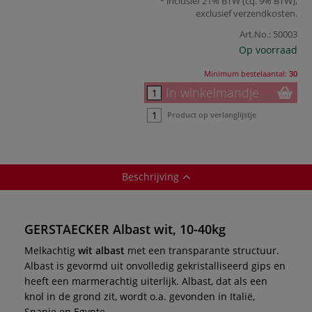
inclusief 21% BTW (cq. 9% BTW),
exclusief
verzendkosten
.
Art.No.:
50003
Op voorraad
Minimum bestelaantal:
30
In winkelmandje
Product op verlanglijstje
Beschrijving
GERSTAECKER Albast wit, 10-40kg
Melkachtig
wit albast
met een transparante structuur.
Albast is gevormd uit onvolledig gekristalliseerd gips en
heeft een marmerachtig uiterlijk. Albast, dat als een
knol in de grond zit, wordt o.a. gevonden in Italië,
Spanje en Egypte.