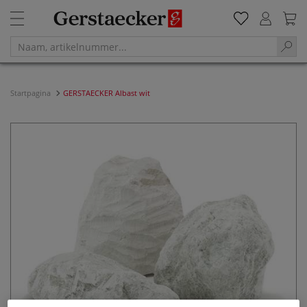
Startpagina
GERSTAECKER Albast wit