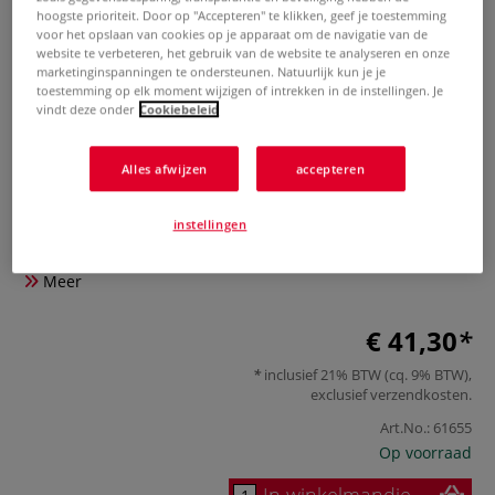
hoogste prioriteit. Door op "Accepteren" te klikken, geef je toestemming
voor het opslaan van cookies op je apparaat om de navigatie van de
website te verbeteren, het gebruik van de website te analyseren en onze
marketinginspanningen te ondersteunen. Natuurlijk kun je je
toestemming op elk moment wijzigen of intrekken in de instellingen. Je
vindt deze onder
Cookiebeleid
Alles afwijzen
accepteren
GBC |
instellingen
0 Beoordeling
Meer
€ 41,30
inclusief 21% BTW (cq. 9% BTW),
exclusief
verzendkosten
.
Art.No.:
61655
Op voorraad
In winkelmandje