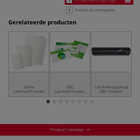
Product op verlanglijstje
Gerelateerde producten
Dahle
GBC
Lamineerapparaat
Lamineerhoezen
Lamineerhoezen
GBC Inspire+
(25 stuks)
Product reviews