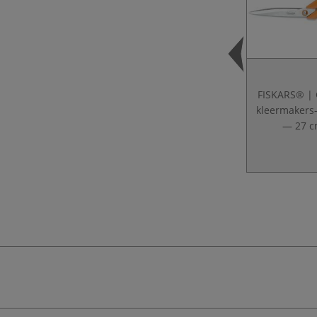
FISKARS® | 
kleermakers
— 27 