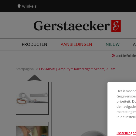
winkels
PRODUCTEN
AANBIEDINGEN
NIEUW
A
actiefolde
Startpagina
FISKARS® | Amplify™ RazorEdge™ Schere, 21 cm
Het is voor 
Gegevensbes
prioriteit. 
de navigatie
marketingin
in de instel
instellinge