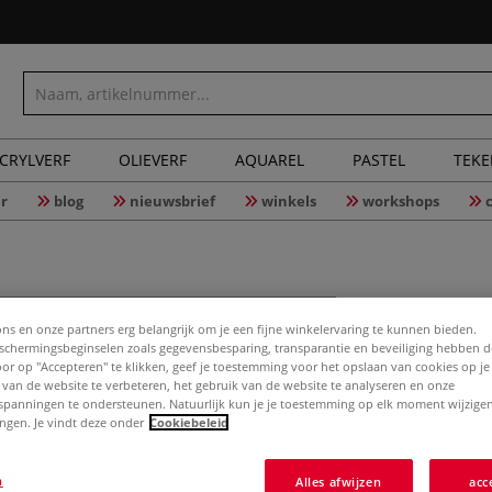
CRYLVERF
OLIEVERF
AQUAREL
PASTEL
TEK
r
blog
nieuwsbrief
winkels
workshops
FISKARS®
ons en onze partners erg belangrijk om je een fijne winkelervaring te kunnen bieden.
21 cm
chermingsbeginselen zoals gegevensbesparing, transparantie en beveiliging hebben 
Door op "Accepteren" te klikken, geef je toestemming voor het opslaan van cookies op j
 van de website te verbeteren, het gebruik van de website te analyseren en onze
spanningen te ondersteunen. Natuurlijk kun je je toestemming op elk moment wijzigen
lingen. Je vindt deze onder
Cookiebeleid
Meer
n
Alles afwijzen
acc