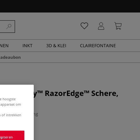
ENEN
INKT
3D & KLEI
CLAIREFONTAINE
cadeaubon
 | Amplify™ RazorEdge™ Schere,
de hoogste
e apparaat om
0 Beoordeling
 of intrekken
epteren