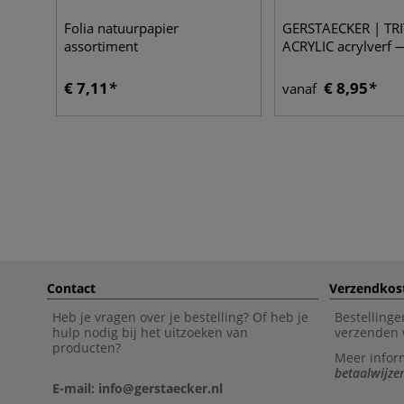
Folia natuurpapier
GERSTAECKER | TR
assortiment
ACRYLIC acrylverf 
€ 7,11
€ 8,95
vanaf
Contact
Verzendkos
Heb je vragen over je bestelling? Of heb je
Bestellinge
hulp nodig bij het uitzoeken van
verzenden 
producten?
Meer infor
betaalwijze
E-mail: info@gerstaecker.nl