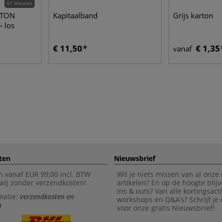
61 kleuren
ITON
Kapitaalband
Grijs karton
— los
€ 11,50
€ 1,35
vanaf
ten
Nieuwsbrief
n vanaf EUR 99,00 incl. BTW
Wil je niets missen van al onze
wij zonder verzendkosten!
artikelen? En op de hoogte blijv
ins & outs? Van alle kortingsact
matie:
verzendkosten en
workshops en Q&A’s? Schrijf je
n
voor onze gratis Nieuwsbrief!