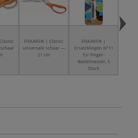
Classic
FISKARS® | Classic
FISKARS® |
FISKAR
-schaar
universele schaar —
Ersatzklingen N°11
Drehb
cm
21 cm
für Finger-
Bastelmesser, 5
Stück