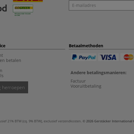
Nieuwsbrief
ice
Betaalmethoden
nt
en betalen
en
Andere betalingsmanieren:
ls
Factuur
Vooruitbetaling
ng herroepen
usief 21% BTW (cq. 9% BTW), exclusief
verzendkosten
.
© 2026 Gerstäcker Internationa