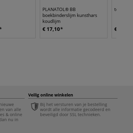
PLANATOL® BB
tekenpap
boekbinderslijm kunsthars
koudlijm
€ 17,10
€ 18,29
Veilig online winkelen
 nieuwe
Bij het versturen van je bestelling
en van alle
wordt alle informatie gecodeerd en
ies & online
beveiligd door SSL technieken.
 dan nu in