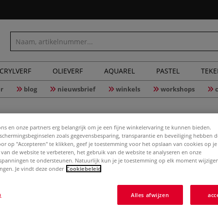
CRYLVERF
OLIEVERF
AQUAREL
PASTEL
TEK
r
blog
nieuwsbrief
winkels
workshops
ons en onze partners erg belangrijk om je een fijne winkelervaring te kunnen bieden.
chermingsbeginselen zoals gegevensbesparing, transparantie en beveiliging hebben 
Door op "Accepteren" te klikken, geef je toestemming voor het opslaan van cookies op j
 van de website te verbeteren, het gebruik van de website te analyseren en onze
FABRIANO
spanningen te ondersteunen. Natuurlijk kun je je toestemming op elk moment wijzigen
lingen. Je vindt deze onder
Cookiebeleid
maxipac
n
Alles afwijzen
acc
Hoogwaardig kuns