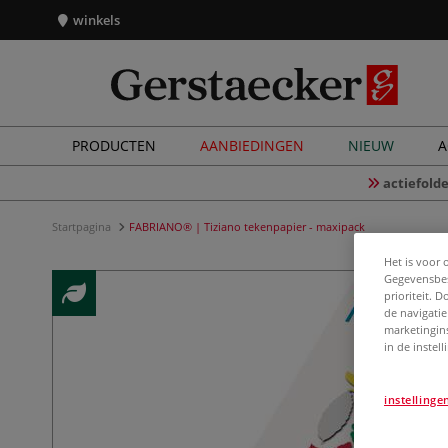
winkels
PRODUCTEN
AANBIEDINGEN
NIEUW
A
actiefolde
Startpagina
FABRIANO® | Tiziano tekenpapier - maxipack
Het is voor 
Gegevensbes
prioriteit. 
de navigatie
marketingin
in de instel
instellinge