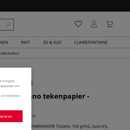
ENEN
INKT
3D & KLEI
CLAIREFONTAINE
cadeaubon
de hoogste
e apparaat om
® | Tiziano tekenpapier -
 of intrekken
k
0 Beoordeling
epteren
tenaarspapier FABRIANO® Tiziano, 160 g/m2, zuurvrij,