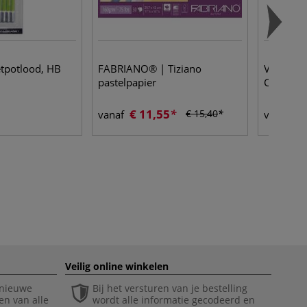
tpotlood, HB
FABRIANO® | Tiziano
Vernis en
pastelpapier
Cléopâtr
€ 11,55
€ 
€ 15,40
vanaf
vanaf
Veilig online winkelen
 nieuwe
Bij het versturen van je bestelling
en van alle
wordt alle informatie gecodeerd en