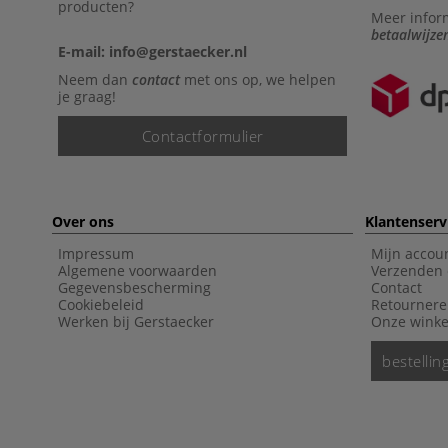
producten?
Meer infor
betaalwijze
E-mail: info@gerstaecker.nl
Neem dan
contact
met ons op, we helpen
je graag!
Contactformulier
Over ons
Klantenserv
Impressum
Mijn accou
Algemene voorwaarden
Verzenden 
Gegevensbescherming
Contact
Cookiebeleid
Retourner
Werken bij Gerstaecker
Onze winke
bestelli