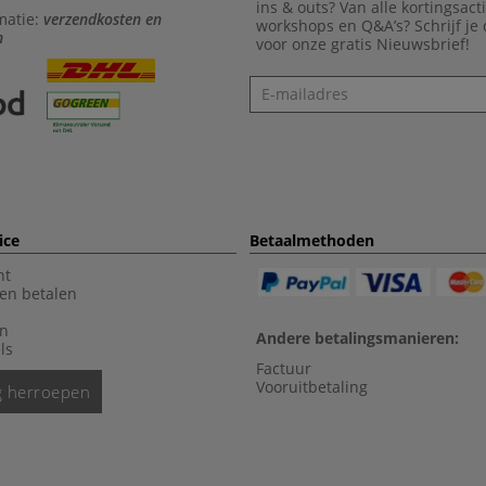
ins & outs? Van alle kortingsact
matie:
verzendkosten en
workshops en Q&A’s? Schrijf je
n
voor onze gratis Nieuwsbrief!
Nieuwsbrief
ice
Betaalmethoden
nt
en betalen
en
Andere betalingsmanieren:
ls
Factuur
Vooruitbetaling
ng herroepen