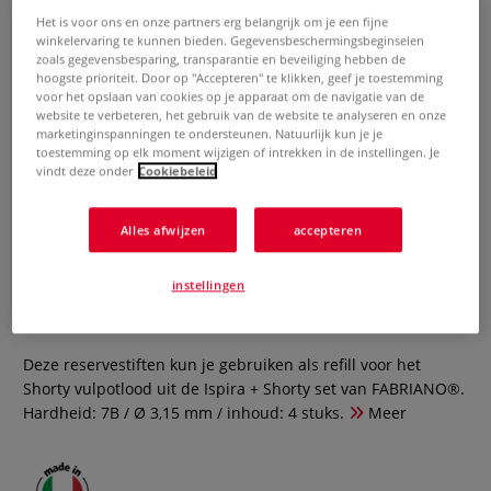
Het is voor ons en onze partners erg belangrijk om je een fijne
winkelervaring te kunnen bieden. Gegevensbeschermingsbeginselen
zoals gegevensbesparing, transparantie en beveiliging hebben de
hoogste prioriteit. Door op "Accepteren" te klikken, geef je toestemming
voor het opslaan van cookies op je apparaat om de navigatie van de
website te verbeteren, het gebruik van de website te analyseren en onze
marketinginspanningen te ondersteunen. Natuurlijk kun je je
toestemming op elk moment wijzigen of intrekken in de instellingen. Je
vindt deze onder
Cookiebeleid
Alles afwijzen
accepteren
FABRIANO® | Shorty refill voor
vulpotlood — 4-set
instellingen
0 Beoordeling
Deze reservestiften kun je gebruiken als refill voor het
Shorty vulpotlood uit de Ispira + Shorty set van FABRIANO®.
Hardheid: 7B / Ø 3,15 mm / inhoud: 4 stuks.
Meer