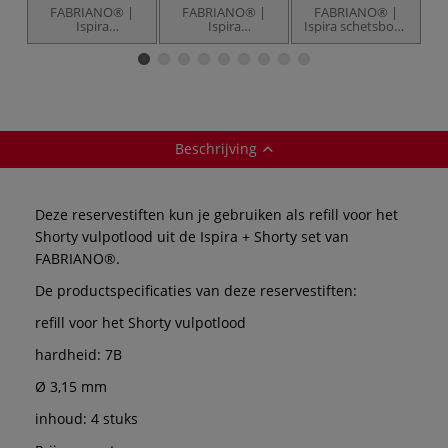
FABRIANO® |
FABRIANO® |
FABRIANO® |
Ispira
Ispira
Ispira schetsboek
I
schetsboekje +
schetsboekje +
— softcover
Shorty
Shorty balpen —
vulpotlood — 2-
2-sets
sets
Beschrijving
Deze reservestiften kun je gebruiken als refill voor het
Shorty vulpotlood uit de Ispira + Shorty set van
FABRIANO®.
De productspecificaties van deze reservestiften:
refill voor het Shorty vulpotlood
hardheid: 7B
Ø 3,15 mm
inhoud: 4 stuks