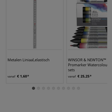
2
Metalen Liniaal,elastisch
WINSOR & NEWTON™ |
Promarker Watercolour
sets
€ 1,60
€ 25,25
vanaf
vanaf