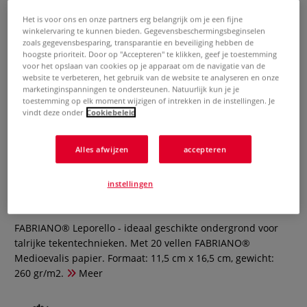
Het is voor ons en onze partners erg belangrijk om je een fijne
winkelervaring te kunnen bieden. Gegevensbeschermingsbeginselen
zoals gegevensbesparing, transparantie en beveiliging hebben de
hoogste prioriteit. Door op "Accepteren" te klikken, geef je toestemming
voor het opslaan van cookies op je apparaat om de navigatie van de
website te verbeteren, het gebruik van de website te analyseren en onze
marketinginspanningen te ondersteunen. Natuurlijk kun je je
toestemming op elk moment wijzigen of intrekken in de instellingen. Je
vindt deze onder
Cookiebeleid
Alles afwijzen
accepteren
FABRIANO® | Leporello
tekenpapier — harmonicaboekje
instellingen
0 Beoordeling
FABRIANO® Leporello - ideaal geschikte ondergrond voor
talrijke tekentechnieken. Met 20 vellen FABRIANO®
Medioevalis papier. Formaat: 11,5 cm x 16,5 cm, gewicht:
260 gr/m2.
Meer