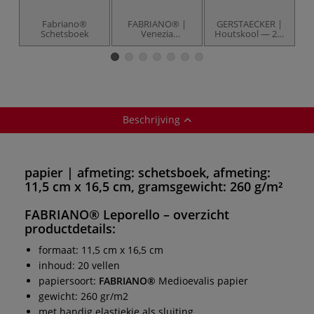
Fabriano®
FABRIANO® |
GERSTAECKER |
Schetsboek
Venezia
Houtskool — 24-
G
schetspapier —
set
gebonden boekje
Beschrijving
papier | afmeting: schetsboek, afmeting:
11,5 cm x 16,5 cm, gramsgewicht: 260 g/m²
FABRIANO® Leporello
– overzicht
productdetails:
formaat: 11,5 cm x 16,5 cm
inhoud: 20 vellen
papiersoort:
FABRIANO®
Medioevalis papier
gewicht: 260 gr/m2
met handig elastiekje als sluiting