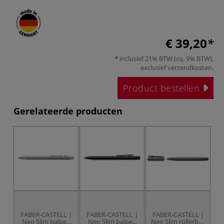
€ 39,20
inclusief 21% BTW (cq. 9% BTW),
exclusief
verzendkosten
.
Product bestellen
Gerelateerde producten
FABER-CASTELL |
FABER-CASTELL |
FABER-CASTELL |
Neo Slim balpen
Neo Slim balpen
Neo Slim rollerball
A