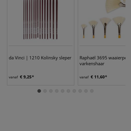
7
da Vinci | 1210 Kolinsky sleper
Raphaël 3695 waaierpens
varkenshaar
€ 9,25
€ 11,60
vanaf
vanaf