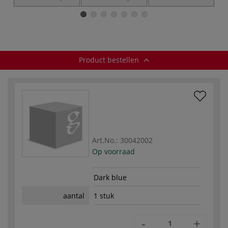
— RVS
— metaal
— aluminium
Product bestellen
Art.No.:
30042002
Op voorraad
Dark blue
aantal
1 stuk
-
+