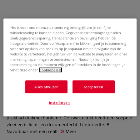
Het is voor ons en onze partners erg belangrijk om je een fijne
winkelervaring te kunnen bieden. Gegevensbeschermingsbeginselen
zoals gegevensbesparing, transparantie en beveiliging hebben de
hoogste prioriteit. Door op "Accepteren" te klikken, geef je toestemming
voor het opslaan van cookies op je apparaat om de navigatie van de
website te verbeteren, het gebruik van de website te analyseren en onze
marketinginspanningen te ondersteunen. Natuurlijk kun je je
toestemming op elk moment wijzigen of intrekken in de instellingen. Je
FABER-CASTELL | Neo Slim balpen
vindt deze onder
Cookiebeleid
— aluminium
Alles afwijzen
accepteren
0 Beoordeling
instellingen
Deze balpen heeft een minimalistich en slank ontwerp.De
body is gemaakt van geanodiseerd aluminium en heeft een
praktisch klikmechanisme. De zwarte inkt heeft een soepele
vloei en is licht- en documentecht. Lijnbreedte: B.
Navulbaar met een refill.
Meer