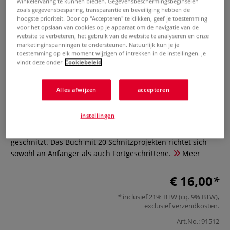
winkelervaring te kunnen bieden. Gegevensbeschermingsbeginselen
zoals gegevensbesparing, transparantie en beveiliging hebben de
hoogste prioriteit. Door op "Accepteren" te klikken, geef je toestemming
voor het opslaan van cookies op je apparaat om de navigatie van de
website te verbeteren, het gebruik van de website te analyseren en onze
marketinginspanningen te ondersteunen. Natuurlijk kun je je
toestemming op elk moment wijzigen of intrekken in de instellingen. Je
vindt deze onder
Cookiebeleid
Einfach selbst geschnitzt
Alles afwijzen
accepteren
0 Beoordeling
instellingen
Praktische Objekte und Ziergegenstände ganz einfach
geschnitzt. Das Buch mit 20 Schnitzprojekten richtet sich
sowohl an Anfänger als auch Fortgeschrittene.
Meer
€ 16,00
inclusief 21% BTW (cq. 9% BTW),
exclusief
verzendkosten
.
Art.No.:
91512