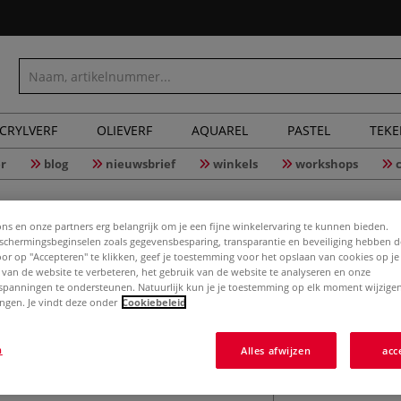
CRYLVERF
OLIEVERF
AQUAREL
PASTEL
TEK
r
blog
nieuwsbrief
winkels
workshops
ons en onze partners erg belangrijk om je een fijne winkelervaring te kunnen bieden.
chermingsbeginselen zoals gegevensbesparing, transparantie en beveiliging hebben 
Door op "Accepteren" te klikken, geef je toestemming voor het opslaan van cookies op j
Draad voo
 van de website te verbeteren, het gebruik van de website te analyseren en onze
spanningen te ondersteunen. Natuurlijk kun je je toestemming op elk moment wijzigen
lingen. Je vindt deze onder
Cookiebeleid
Draad voor de on
n
Alles afwijzen
acc
Meer