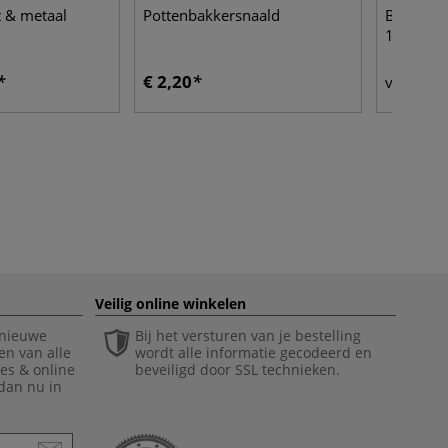
 & metaal
Pottenbakkersnaald
BOTZ | K
1100 °C
€ 2,20
€ 
vanaf
Veilig online winkelen
 nieuwe
Bij het versturen van je bestelling
en van alle
wordt alle informatie gecodeerd en
ies & online
beveiligd door SSL technieken.
 dan nu in