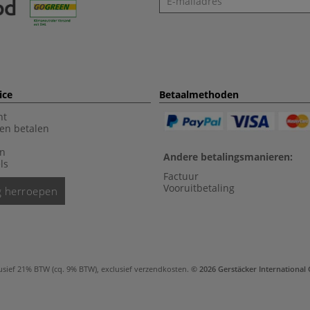
ice
Betaalmethoden
nt
en betalen
en
Andere betalingsmanieren:
ls
Factuur
Vooruitbetaling
ng herroepen
usief 21% BTW (cq. 9% BTW), exclusief
verzendkosten
.
© 2026 Gerstäcker Internationa