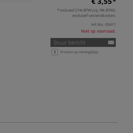
€ 3,55
inclusief 21% BTW (cq. 9% BTW),
exclusief
verzendkosten
.
Art.No.:
65411
Niet op voorraad.
Stuur bericht
Product op verlanglijstje