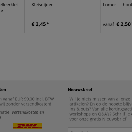
leerklei
Kleisnijder
Lomer — hout
te
€ 2,45
€ 2,50
vanaf
ten
Nieuwsbrief
n vanaf EUR 99,00 incl. BTW
Wil je niets missen van al onze
wij zonder verzendkosten!
artikelen? En op de hoogte blijv
ins & outs? Van alle kortingsact
matie:
verzendkosten en
workshops en Q&A’s? Schrijf je
n
voor onze gratis Nieuwsbrief!
Nieuwsbrief