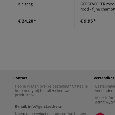
Kleizaag
GERSTAECKER model
rood - fijne chamot
€ 24,20
€ 9,95
Contact
Verzendkos
Heb je vragen over je bestelling? Of heb je
Bestellinge
hulp nodig bij het uitzoeken van
verzenden 
producten?
Meer infor
betaalwijze
E-mail: info@gerstaecker.nl
Neem dan
contact
met ons op, we helpen