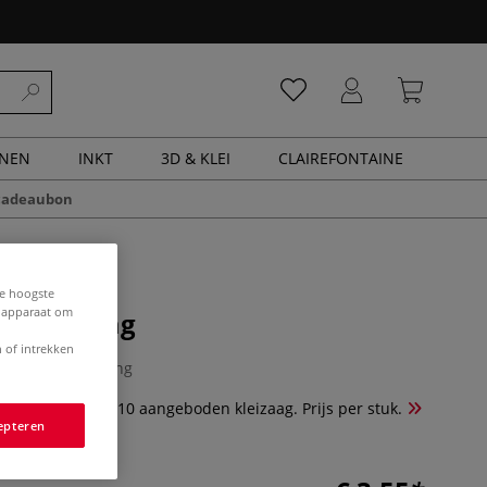
ENEN
INKT
3D & KLEI
CLAIREFONTAINE
cadeaubon
de hoogste
e apparaat om
r kleizaag
 of intrekken
0 Beoordeling
der best.nr. 65410 aangeboden kleizaag. Prijs per stuk.
epteren