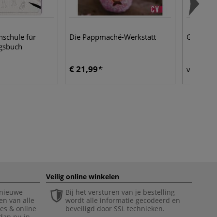
schule für
Die Pappmaché-Werkstatt
GLOREX |
ngsbuch
€ 21,99
€ 
vanaf
Veilig online winkelen
 nieuwe
Bij het versturen van je bestelling
en van alle
wordt alle informatie gecodeerd en
ies & online
beveiligd door SSL technieken.
 dan nu in