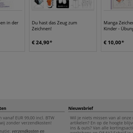
n in der
Du hast das Zeug zum
Manga Zeichen
Zeichnen!
Kinder - Übu
€ 24,90
€ 10,00
ten
Nieuwsbrief
n vanaf EUR 99,00 incl. BTW
Wil je niets missen van al onze
wij zonder verzendkosten!
artikelen? En op de hoogte blijv
ins & outs? Van alle kortingsact
matie:
verzendkosten en
workshops en Q&A’s? Schrijf je