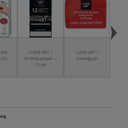
 des
I LOVE ART |
I LOVE ART |
Fab
 für
Grafietpotlood —
Kneedgum
d
r
12-set
pun
ung
.