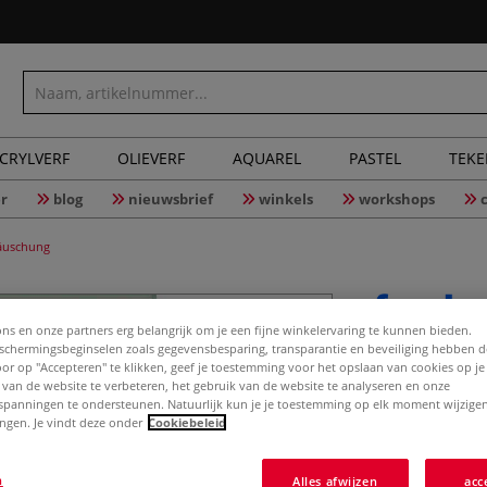
CRYLVERF
OLIEVERF
AQUAREL
PASTEL
TEK
r
blog
nieuwsbrief
winkels
workshops
Täuschung
ons en onze partners erg belangrijk om je een fijne winkelervaring te kunnen bieden.
chermingsbeginselen zoals gegevensbesparing, transparantie en beveiliging hebben 
Die Kunst
Door op "Accepteren" te klikken, geef je toestemming voor het opslaan van cookies op j
Übungsbu
 van de website te verbeteren, het gebruik van de website te analyseren en onze
spanningen te ondersteunen. Natuurlijk kun je je toestemming op elk moment wijzigen
lingen. Je vindt deze onder
Cookiebeleid
Das Übungsbuch 
n
Alles afwijzen
acc