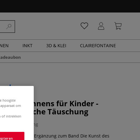
ENEN
INKT
3D & KLEI
CLAIREFONTAINE
cadeaubon
de hoogste
 des Zeichnens für Kinder -
e apparaat om
ch Optische Täuschung
 of intrekken
0 Beoordeling
ist die perfekte Ergänzung zum Band Die Kunst des
epteren