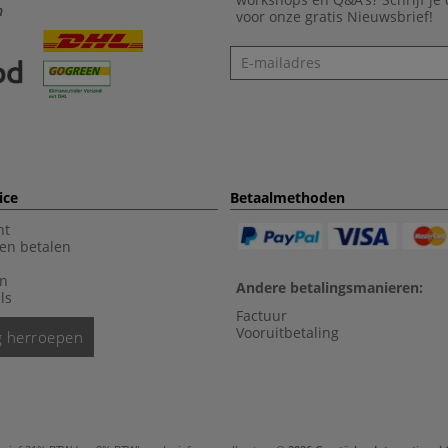
n
voor onze gratis Nieuwsbrief!
Nieuwsbrief
ice
Betaalmethoden
nt
en betalen
en
Andere betalingsmanieren:
ls
Factuur
Vooruitbetaling
ng herroepen