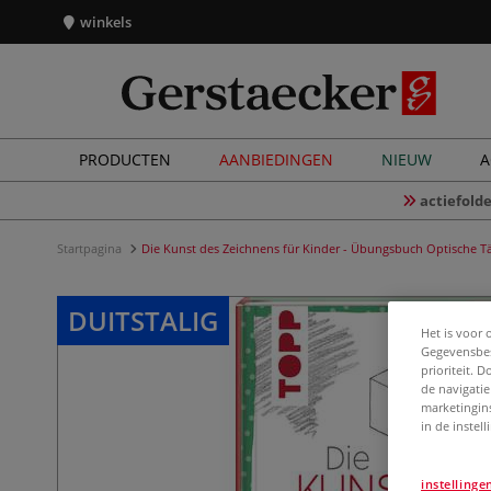
winkels
PRODUCTEN
AANBIEDINGEN
NIEUW
A
actiefolde
Startpagina
Die Kunst des Zeichnens für Kinder - Übungsbuch Optische 
DUITSTALIG
Het is voor 
Gegevensbes
prioriteit. 
de navigatie
marketingin
in de instel
instellinge