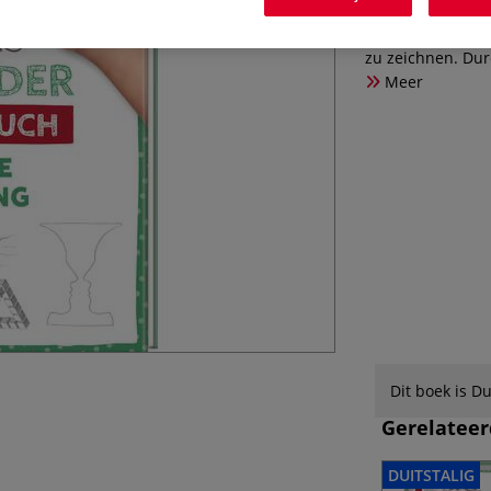
Zeichnens für Ki
Jahren lernen du
zu zeichnen. Dur
Meer
Dit boek is Du
Gerelateer
DUITSTALIG