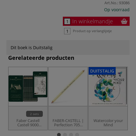
Art.No.:
93086
Op voorraad
In winkelmandje
Product op verlanglijstje
Dit boek is Duitstalig
Gerelateerde producten
DUITSTALIG
DU
2 sets
Faber Castell
FABER-CASTELL |
Watercolor your
Castell 9000
Perfection 7057
Mind
Hardheidsgraad
gumpotlood
St
sets