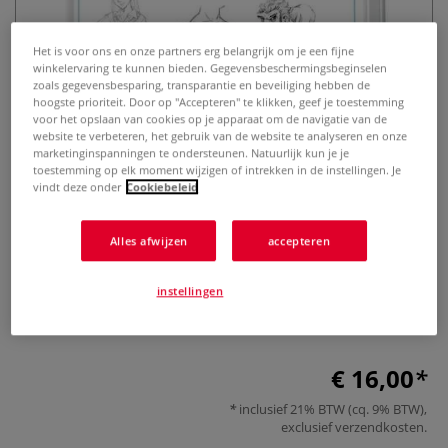
Het is voor ons en onze partners erg belangrijk om je een fijne
winkelervaring te kunnen bieden. Gegevensbeschermingsbeginselen
zoals gegevensbesparing, transparantie en beveiliging hebben de
hoogste prioriteit. Door op "Accepteren" te klikken, geef je toestemming
voor het opslaan van cookies op je apparaat om de navigatie van de
website te verbeteren, het gebruik van de website te analyseren en onze
marketinginspanningen te ondersteunen. Natuurlijk kun je je
Die Kunst des Zeichnens 15
toestemming op elk moment wijzigen of intrekken in de instellingen. Je
vindt deze onder
Cookiebeleid
Minuten Kompaktwissen Figuren
Alles afwijzen
accepteren
0 Beoordeling
Das Ideale Buch für den Einstieg in die Welt der Manga-
instellingen
und Comic-Zeichner. Zeichnen lernen in nur 15 Minuten.
Schritt für Schritt.
Meer
€ 16,00
inclusief 21% BTW (cq. 9% BTW),
exclusief
verzendkosten
.