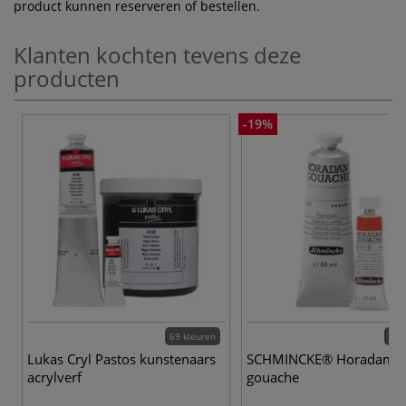
product kunnen reserveren of bestellen.
Klanten kochten tevens deze
producten
-19%
69 kleuren
48 
Lukas Cryl Pastos kunstenaars
SCHMINCKE® Horadam
acrylverf
gouache