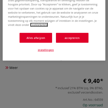
zoals gegevensbesparing, transparantie en beveiliging hebben de
hoogste prioriteit. Door op "Accepteren" te klikken, geef je toestemming
voor het opslaan van cookies op je apparaat om de navigatie van de
website te verbeteren, het gebruik van de website te analyseren en onze
marketinginspanningen te ondersteunen. Natuurlijk kun je je
toestemming op elk moment wijzigen of intrekken in de instellingen. Je
vindt deze onder
Cookiebeleid
Alles afwijzen
accepteren
Décopatch | Konijn – Papier
Maché bloembakje
instellingen
0 Beoordeling
Meer
€ 9,40
inclusief 21% BTW (cq. 9% BTW),
exclusief
verzendkosten
.
Art.No.:
64559
Op voorraad