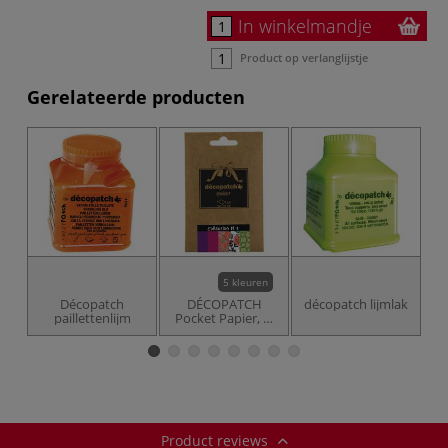
In winkelmandje
Product op verlanglijstje
Gerelateerde producten
5 kleuren
Décopatch
DÉCOPATCH
décopatch lijmlak
D
paillettenlijm
Pocket Papier, 5-
delig assortimen
Product reviews