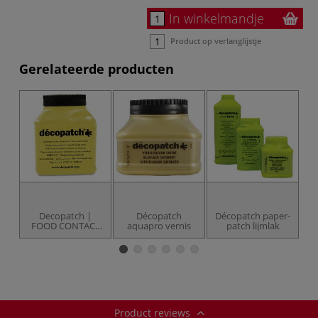
In winkelmandje
Product op verlanglijstje
Gerelateerde producten
Decopatch |
Décopatch
Décopatch paper-
d
FOOD CONTACT
aquapro vernis
patch lijmlak
vernis / sealer —
voedselveilig
Product reviews