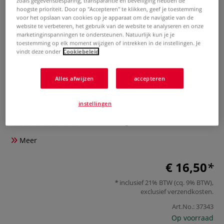
zoals gegevensbesparing, transparantie en beveiliging hebben de
hoogste prioriteit. Door op "Accepteren" te klikken, geef je toestemming
voor het opslaan van cookies op je apparaat om de navigatie van de
website te verbeteren, het gebruik van de website te analyseren en onze
marketinginspanningen te ondersteunen. Natuurlijk kun je je
toestemming op elk moment wijzigen of intrekken in de instellingen. Je
vindt deze onder
Cookiebeleid
Alles afwijzen
accepteren
Decopatch Klarlack, 180 ml,
hypoallergen
instellingen
0 Beoordeling
Meer
€ 16,50
inclusief 21% BTW (cq. 9% BTW),
exclusief
verzendkosten
.
Art.No.:
37343
Op voorraad