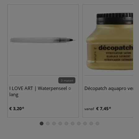
3 maten
I LOVE ART | Waterpenseel ○
Décopatch aquapro verni
lang
€ 3,20
€ 7,45
vanaf