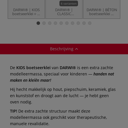
6 varianten
DARWI® | KIDS
DARWI® |
DARWI® | BÉTON
boetseerklei ○ 4-
CLASSIC
boetseerklei —
b
schoolpacki —
boetseerklei i —
luchtdrogend
luchtdrogend
luchtdrogend
Beschrijving
De
KIDS boetseerklei
van
DARWI®
is een extra zachte
modelleermassa, speciaal voor kinderen —
handen nat
maken en kleiën maar!
Hij hecht makkelijk op
hout, piepschuim, keramiek, glas
en kunststof en droogt aan de lucht — je hebt geen
oven nodig.
TIP!
De extra zachte structuur maakt deze
modelleermassa ook geschikt voor therapeutische,
manuele revalidatie.