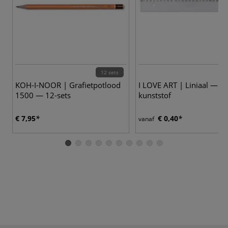
12 sets
KOH-I-NOOR | Grafietpotlood
I LOVE ART | Liniaal —
1500 — 12-sets
kunststof
€ 7,95
€ 0,40
vanaf