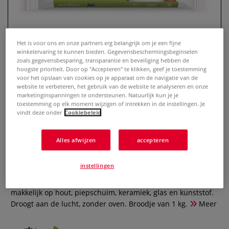
Het is voor ons en onze partners erg belangrijk om je een fijne
winkelervaring te kunnen bieden. Gegevensbeschermingsbeginselen
zoals gegevensbesparing, transparantie en beveiliging hebben de
hoogste prioriteit. Door op "Accepteren" te klikken, geef je toestemming
voor het opslaan van cookies op je apparaat om de navigatie van de
website te verbeteren, het gebruik van de website te analyseren en onze
marketinginspanningen te ondersteunen. Natuurlijk kun je je
toestemming op elk moment wijzigen of intrekken in de instellingen. Je
DARWI® | KIDS boetseerklei —
vindt deze onder
Cookiebeleid
luchtdrogend
Alles afwijzen
accepteren
0 Beoordeling
instellingen
Extra zachte modelleermassa speciaal voor kinderen — ook
geschikt voor therapeutische, manuele revalidatie. Hecht
makkelijk op hout, piepschuim, keramiek, glas en kunststof.
Droogt aan de lucht, zonder oven. Broodje van 1 kg.
Meer