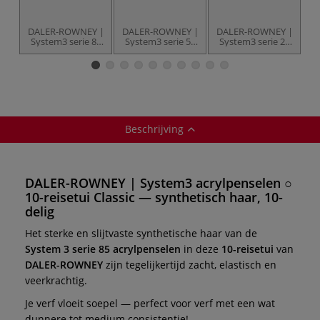
DALER-ROWNEY |
DALER-ROWNEY |
DALER-ROWNEY |
D
System3 serie 85
System3 serie 55
System3 serie 21
S
penseel ○ rond ○
penseel ○ plat ○
penseel ○ plat &
korte steel —
korte steel —
lang ○ korte steel
synthetisch haar
synthetisch haar
— synthetisch
haar
s
Beschrijving
DALER-ROWNEY | System3 acrylpenselen ○
10-reisetui Classic — synthetisch haar, 10-
delig
Het sterke en slijtvaste synthetische haar van de
System 3 serie 85 acrylpenselen
in deze
10-reisetui
van
DALER-ROWNEY
zijn tegelijkertijd zacht, elastisch en
veerkrachtig.
Je verf vloeit soepel — perfect voor verf met een wat
dunnere tot medium consistentie!