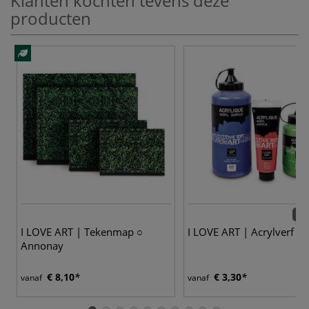
Klanten kochten tevens deze
producten
24 
I LOVE ART | Tekenmap ○
I LOVE ART | Acrylverf
Annonay
€ 8,10
€ 3,30
vanaf
vanaf