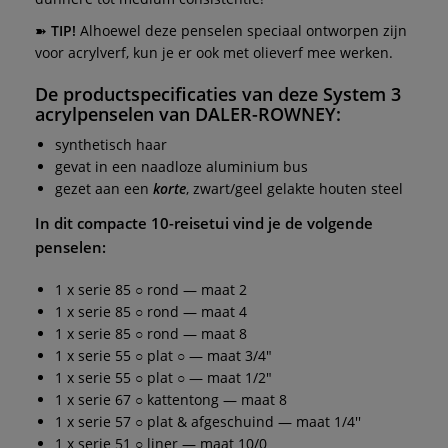
➽
TIP!
Alhoewel deze penselen speciaal ontworpen zijn
voor acrylverf, kun je er ook met olieverf mee werken.
De productspecificaties van deze
System 3
acrylpenselen
van
DALER-ROWNEY
:
synthetisch haar
gevat in een naadloze aluminium bus
gezet aan een
korte
, zwart/geel gelakte houten steel
In dit compacte 10-reisetui vind je de volgende
penselen:
1 x serie 85 ○ rond — maat 2
1 x serie 85 ○ rond — maat 4
1 x serie 85 ○ rond — maat 8
1 x serie 55 ○ plat ○ — maat 3/4"
1 x serie 55 ○ plat ○ — maat 1/2"
1 x serie 67 ○ kattentong — maat 8
1 x serie 57 ○ plat & afgeschuind — maat 1/4''
1 x serie 51 ○ liner — maat 10/0