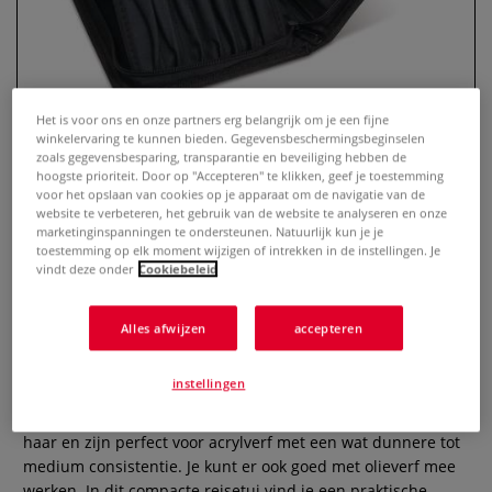
Het is voor ons en onze partners erg belangrijk om je een fijne
winkelervaring te kunnen bieden. Gegevensbeschermingsbeginselen
zoals gegevensbesparing, transparantie en beveiliging hebben de
hoogste prioriteit. Door op "Accepteren" te klikken, geef je toestemming
voor het opslaan van cookies op je apparaat om de navigatie van de
website te verbeteren, het gebruik van de website te analyseren en onze
marketinginspanningen te ondersteunen. Natuurlijk kun je je
toestemming op elk moment wijzigen of intrekken in de instellingen. Je
DALER-ROWNEY | System3
vindt deze onder
Cookiebeleid
acrylpenselen ○ 10-reisetui
Classic — synthetisch haar
Alles afwijzen
accepteren
0 Beoordeling
instellingen
Deze System 3 penselen hebben sterk, slijtvast synthetisch
haar en zijn perfect voor acrylverf met een wat dunnere tot
medium consistentie. Je kunt er ook goed met olieverf mee
werken. In dit compacte reisetui vind je een praktische