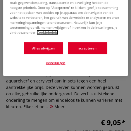
zoals gegevensbesparing, transparantie en beveiliging hebben de
hoogste prioriteit. Door op "Accepteren" te klikken, geef je toestemming
voor het opslaan van cookies op je apparaat om de navigatie van de
website te verbeteren, het gebruik van de website te analyseren en onze
marketinginspanningen te ondersteunen. Natuurlijk kun je je
toestemming op elk moment wijzigen of intrekken in de instellingen. Je
vindt deze onder
Cookiebeleid
Alles afwijzen
accepteren
DALER-ROWNEY Simply Acryl set
instellingen
0 Beoordeling
Onder de naam Simply biedt Daler Rowney olieverf,
aquarelverf en acrylverf aan in sets tegen een heel
aantrekkelijke prijs. Deze verven kunnen worden gebruikt
op elke, gebruikelijke ondergrond. De verf is uitstekend
onderling te mengen om eindeloos te kunnen variëren met
kleuren. Elke set be...
Meer
€ 9,05