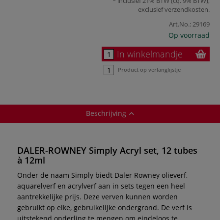
inclusief 21% BTW (cq. 9% BTW),
exclusief
verzendkosten
.
Art.No.:
29169
Op voorraad
In winkelmandje
Product op verlanglijstje
Beschrijving
DALER-ROWNEY Simply Acryl set, 12 tubes
à 12ml
Onder de naam Simply biedt Daler Rowney olieverf,
aquarelverf en acrylverf aan in sets tegen een heel
aantrekkelijke prijs. Deze verven kunnen worden
gebruikt op elke, gebruikelijke ondergrond. De verf is
uitstekend onderling te mengen om eindeloos te