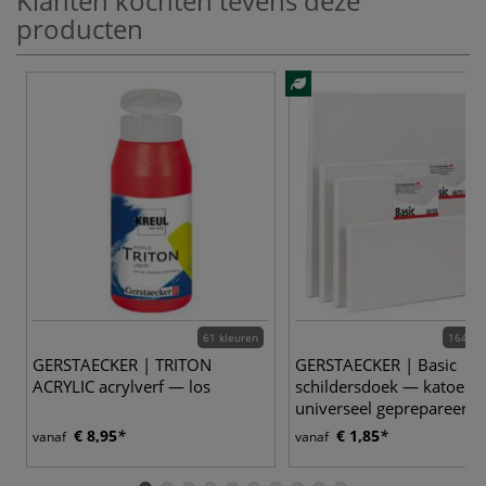
Klanten kochten tevens deze
producten
61 kleuren
164 va
GERSTAECKER | TRITON
GERSTAECKER | Basic
ACRYLIC acrylverf — los
schildersdoek — katoen
universeel geprepareerd
€ 8,95
€ 1,85
vanaf
vanaf